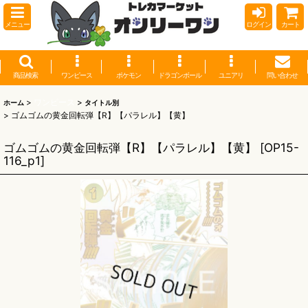
メニュー
ログイン
カート
商品検索
ワンピース
ポケモン
ドラゴンボール
ユニアリ
問い合わせ
>
ワンピース
>
ホーム
タイトル別
>
ゴムゴムの黄金回転弾【R】【パラレル】【黄】
ゴムゴムの黄金回転弾【R】【パラレル】【黄】
[
OP15-
116_p1
]