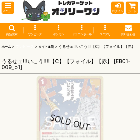
メニュー
ログイン
カート
商品検索
ワンピース
ポケモン
ドラゴンボール
ユニアリ
問い合わせ
>
ワンピース
>
>
うるせェ!!!いこう!!!!【C】【フォイル】【赤】
ホーム
タイトル別
うるせェ!!!いこう!!!!【C】【フォイル】【赤】
[
EB01-
009_p1
]