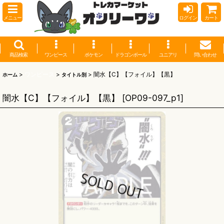
メニュー
ログイン
カート
商品検索
ワンピース
ポケモン
ドラゴンボール
ユニアリ
問い合わせ
>
ワンピース
>
>
闇水【C】【フォイル】【黒】
ホーム
タイトル別
闇水【C】【フォイル】【黒】
[
OP09-097_p1
]