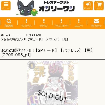
メニュー
ログイン
カート
商品検索
ワンピース
ポケモン
ドラゴンボール
ユニアリ
問い合わせ
>
ワンピース
>
ホーム
タイトル別
>
おれの時代だァ!!!!【SPカード】【パラレル】【黒】
おれの時代だァ!!!!【SPカード】【パラレル】【黒】
[
OP09-096_p1
]