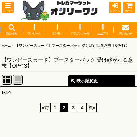
メニュー
ログイン
カート
商品検索
ワンピース
ポケモン
ドラゴンボール
ユニアリ
問い合わせ
>
【ワンピースカード】ブースターパック 受け継がれる意志【OP-13】
ホーム
【ワンピースカード】ブースターパック 受け継がれる意
志【OP-13】
表示順変更
閉じる
184
件
表示数
:
«
前
1
2
3
4
次
»
並び順
:
絞り込む