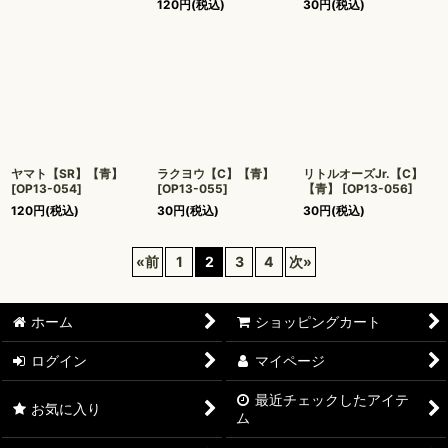
120
円
(税込)
30
円
(税込)
ヤマト【SR】【青】
ラクヨウ【C】【青】
リトルオーズJr.【C】
[
OP13-054
]
[
OP13-055
]
【青】
[
OP13-056
]
120
円
(税込)
30
円
(税込)
30
円
(税込)
«
前
1
2
3
4
次
»
ホーム
ショッピングカート
ログイン
マイページ
最近チェックしたアイテ
お気に入り
ム