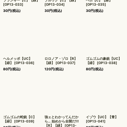
フランキー【C】【緑】
ブルック【C】【緑】
ベポ【C】【緑】
[
OP13-033
]
[
OP13-034
]
[
OP13-035
]
30
円
(税込)
30
円
(税込)
30
円
(税込)
ヘルメッポ【UC】
ロロノア・ゾロ【R】
ゴムゴムの象銃【UC】
【緑】
[
OP13-036
]
【緑】
[
OP13-037
]
【緑】
[
OP13-038
]
80
円
(税込)
120
円
(税込)
80
円
(税込)
ゴムゴムの蛇銃【C】
強ェとわかってんだか
イゾウ【UC】【青】
【緑】
[
OP13-039
]
ら… 始めから全開だ!!!
[
OP13-041
]
【R】【緑】
[
OP13-