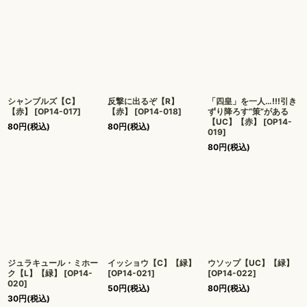
シャンブルズ【C】
反撃に出るぞ【R】
「四皇」を一人…!!!引き
【赤】
[
OP14-017
]
【赤】
[
OP14-018
]
ずり降ろす“策”がある
【UC】【赤】
[
OP14-
80
円
(税込)
80
円
(税込)
019
]
80
円
(税込)
ジュラキュール・ミホー
イッショウ【C】【緑】
ウソップ【UC】【緑】
ク【L】【緑】
[
OP14-
[
OP14-021
]
[
OP14-022
]
020
]
50
円
(税込)
80
円
(税込)
30
円
(税込)