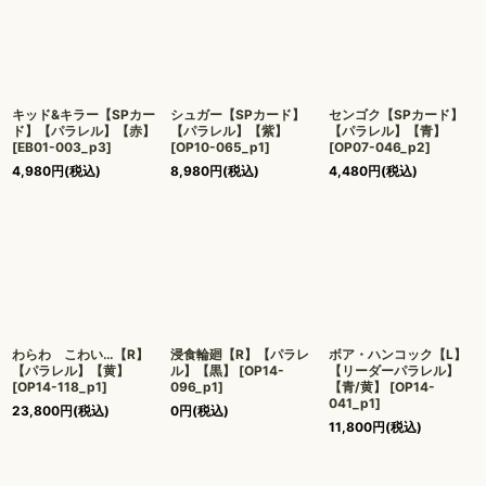
キッド&キラー【SPカー
シュガー【SPカード】
センゴク【SPカード】
ド】【パラレル】【赤】
【パラレル】【紫】
【パラレル】【青】
[
EB01-003_p3
]
[
OP10-065_p1
]
[
OP07-046_p2
]
4,980
円
(税込)
8,980
円
(税込)
4,480
円
(税込)
わらわ こわい…【R】
浸食輪廻【R】【パラレ
ボア・ハンコック【L】
【パラレル】【黄】
ル】【黒】
[
OP14-
【リーダーパラレル】
[
OP14-118_p1
]
096_p1
]
【青/黄】
[
OP14-
041_p1
]
23,800
円
(税込)
0
円
(税込)
11,800
円
(税込)