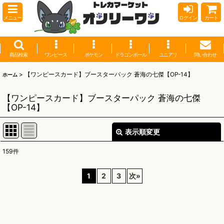
メニュー
ログイン
カート
商品検索
ワンピース
ポケモン
ドラゴンボール
ユニアリ
問い合わせ
>
【ワンピースカード】ブースターパック 蒼海の七傑【OP-14】
ホーム
【ワンピースカード】ブースターパック 蒼海の七傑
【OP-14】
表示順変更
閉じる
159
件
表示数
:
1
2
3
次
»
並び順
:
絞り込む