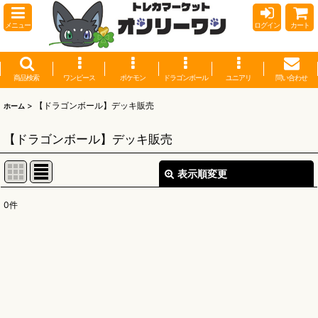
メニュー
ログイン
カート
商品検索
ワンピース
ポケモン
ドラゴンボール
ユニアリ
問い合わせ
>
【ドラゴンボール】デッキ販売
ホーム
【ドラゴンボール】デッキ販売
表示順変更
閉じる
0
件
表示数
:
並び順
:
絞り込む