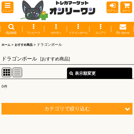
メニュー
ログイン
カート
商品検索
ワンピース
ポケモン
ドラゴンボール
ユニアリ
問い合わせ
>
>
ドラゴンボール
ホーム
おすすめ商品
ドラゴンボール
[
おすすめ商品
]
表示順変更
閉じる
0
件
サブカテゴリ
:
表示数
:
カテゴリで絞り込む
並び順
:
ドラゴンボール (全商品)