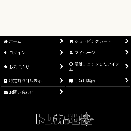
タイトル別
絞り込む
プロモ
エナジーマーカー
ホーム
ショッピングカート
未開封
ログイン
マイページ
鑑定品
最近チェックしたアイテ
セール
お気に入り
ム
デッキ販売
特定商取引法表示
ご利用案内
サプライ
お問い合わせ