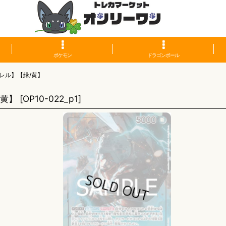
ポケモン
ドラゴンボール
レル】【緑/黄】
/黄】
[
OP10-022_p1
]