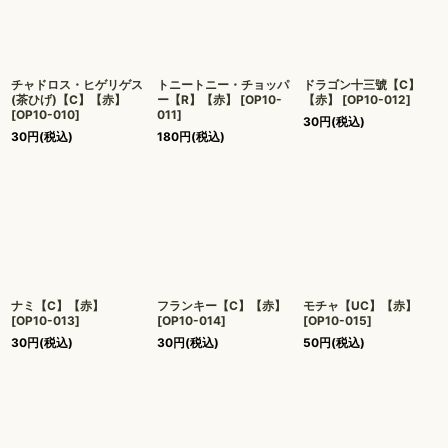
チャドロス・ヒゲリゲス
トニートニー・チョッパ
ドラゴン十三號【C】
(茶ひげ)【C】【赤】
ー【R】【赤】
[
OP10-
【赤】
[
OP10-012
]
[
OP10-010
]
011
]
30
円
(税込)
30
円
(税込)
180
円
(税込)
ナミ【C】【赤】
フランキー【C】【赤】
モチャ【UC】【赤】
[
OP10-013
]
[
OP10-014
]
[
OP10-015
]
30
円
(税込)
30
円
(税込)
50
円
(税込)