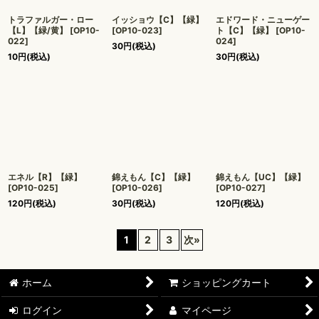
トラファルガー・ロー
イッショウ【C】【緑】
エドワード・ニューゲー
【L】【緑/黄】
[
OP10-
[
OP10-023
]
ト【C】【緑】
[
OP10-
022
]
024
]
30
円
(税込)
10
円
(税込)
30
円
(税込)
エネル【R】【緑】
錦えもん【C】【緑】
錦えもん【UC】【緑】
[
OP10-025
]
[
OP10-026
]
[
OP10-027
]
120
円
(税込)
30
円
(税込)
120
円
(税込)
1
2
3
次
»
ホーム
ショッピングカート
ログイン
マイページ