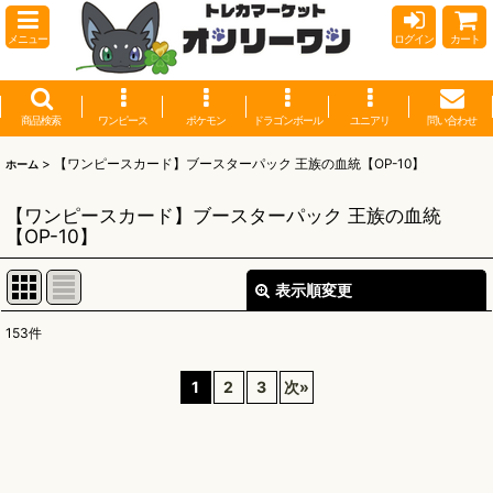
メニュー
ログイン
カート
商品検索
ワンピース
ポケモン
ドラゴンボール
ユニアリ
問い合わせ
>
【ワンピースカード】ブースターパック 王族の血統【OP-10】
ホーム
【ワンピースカード】ブースターパック 王族の血統
【OP-10】
表示順変更
閉じる
153
件
表示数
:
1
2
3
次
»
並び順
:
絞り込む