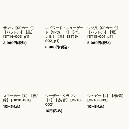
サンジ【SPカード】
エドワード・ニューゲー
ウソ八【SPカード】
【パラレル】【黒】
ト【SPカード】【パラ
【パラレル】【紫】
[
ST14-003_p1
]
レル】【赤】
[
ST15-
[
ST18-001_p1
]
002_p1
]
3,980
円
(税込)
5,980
円
(税込)
8,980
円
(税込)
スモーカー【L】【赤/
シーザー・クラウン
シュガー【L】【赤/紫】
緑】
[
OP10-001
]
【L】【赤/青】
[
OP10-
[
OP10-003
]
002
]
10
円
(税込)
10
円
(税込)
10
円
(税込)