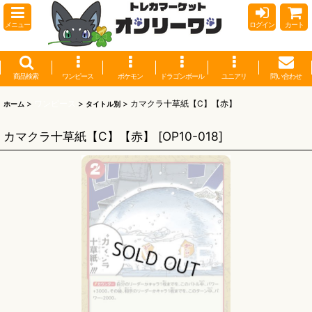
メニュー
ログイン
カート
商品検索
ワンピース
ポケモン
ドラゴンボール
ユニアリ
問い合わせ
>
ワンピース
>
>
カマクラ十草紙【C】【赤】
ホーム
タイトル別
カマクラ十草紙【C】【赤】
[
OP10-018
]