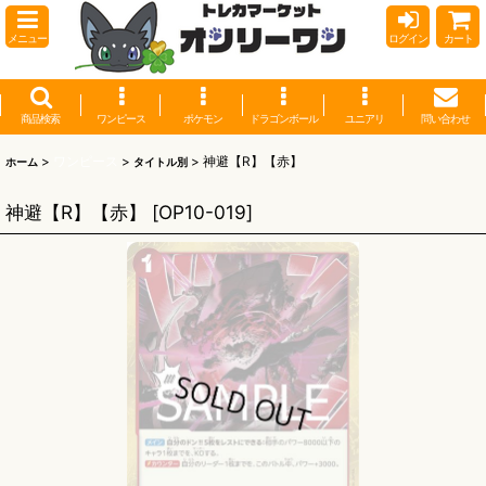
メニュー
ログイン
カート
商品検索
ワンピース
ポケモン
ドラゴンボール
ユニアリ
問い合わせ
>
ワンピース
>
>
神避【R】【赤】
ホーム
タイトル別
神避【R】【赤】
[
OP10-019
]