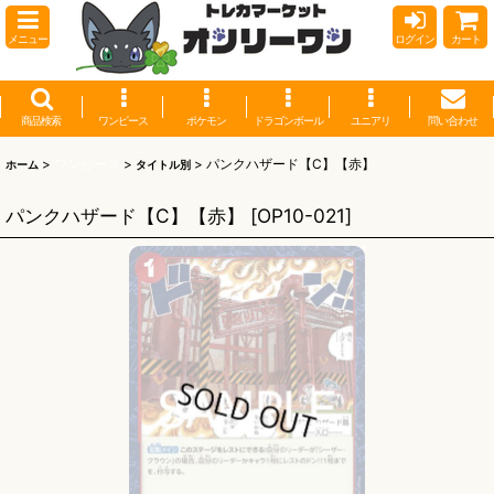
メニュー
ログイン
カート
商品検索
ワンピース
ポケモン
ドラゴンボール
ユニアリ
問い合わせ
>
ワンピース
>
>
パンクハザード【C】【赤】
ホーム
タイトル別
パンクハザード【C】【赤】
[
OP10-021
]