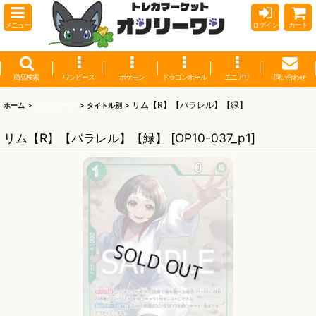
メニュー
ログイン
カート
商品検索
ワンピース
ポケモン
ドラゴンボール
ユニアリ
問い合わせ
>
ワンピース
>
>
リム【R】【パラレル】【緑】
ホーム
タイトル別
リム【R】【パラレル】【緑】
[
OP10-037_p1
]