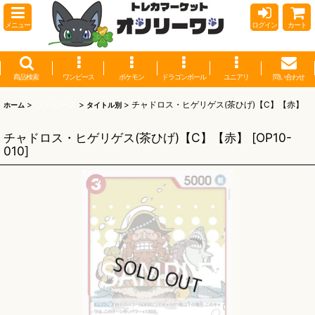
メニュー
ログイン
カート
商品検索
ワンピース
ポケモン
ドラゴンボール
ユニアリ
問い合わせ
>
ワンピース
>
>
チャドロス・ヒゲリゲス(茶ひげ)【C】【赤】
ホーム
タイトル別
チャドロス・ヒゲリゲス(茶ひげ)【C】【赤】
[
OP10-
010
]