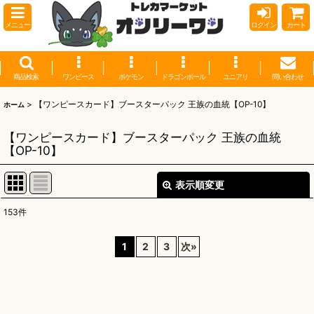
メニュー
ログイン
カート
商品検索
ワンピース
ポケモン
ドラゴンボール
ユニアリ
問い合わせ
>
【ワンピースカード】ブースターパック 王族の血統【OP-10】
ホーム
【ワンピースカード】ブースターパック 王族の血統
【OP-10】
表示順変更
閉じる
153
件
表示数
:
1
2
3
次
»
並び順
:
絞り込む