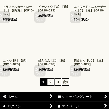
トラファルガー・ロー
イッショウ【C】【緑】
エドワード・ニューゲー
【L】【緑/黄】
[
OP10-
[
OP10-023
]
ト【C】【緑】
[
OP10-
022
]
024
]
30
円
(税込)
10
円
(税込)
30
円
(税込)
エネル【R】【緑】
錦えもん【C】【緑】
錦えもん【UC】【緑】
[
OP10-025
]
[
OP10-026
]
[
OP10-027
]
120
円
(税込)
30
円
(税込)
120
円
(税込)
1
2
3
次
»
ホーム
ショッピングカート
ログイン
マイページ