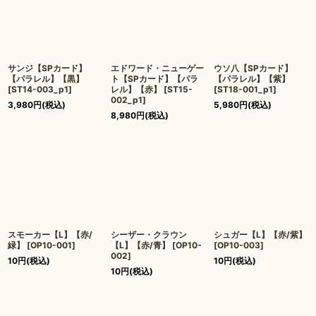
サンジ【SPカード】
エドワード・ニューゲー
ウソ八【SPカード】
【パラレル】【黒】
ト【SPカード】【パラ
【パラレル】【紫】
[
ST14-003_p1
]
レル】【赤】
[
ST15-
[
ST18-001_p1
]
002_p1
]
3,980
円
(税込)
5,980
円
(税込)
8,980
円
(税込)
スモーカー【L】【赤/
シーザー・クラウン
シュガー【L】【赤/紫】
緑】
[
OP10-001
]
【L】【赤/青】
[
OP10-
[
OP10-003
]
002
]
10
円
(税込)
10
円
(税込)
10
円
(税込)