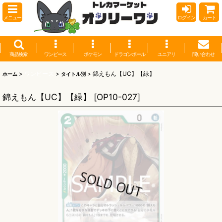
メニュー
ログイン
カート
商品検索
ワンピース
ポケモン
ドラゴンボール
ユニアリ
問い合わせ
>
ワンピース
>
>
錦えもん【UC】【緑】
ホーム
タイトル別
錦えもん【UC】【緑】
[
OP10-027
]