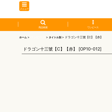
メニュー
商品検索
ワンピース
>
ワンピース
>
>
ドラゴン十三號【C】【赤】
ホーム
タイトル別
ドラゴン十三號【C】【赤】
[
OP10-012
]