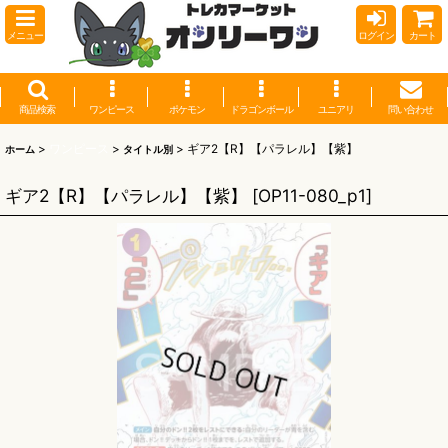
メニュー
ログイン
カート
商品検索
ワンピース
ポケモン
ドラゴンボール
ユニアリ
問い合わせ
>
ワンピース
>
>
ギア2【R】【パラレル】【紫】
ホーム
タイトル別
ギア2【R】【パラレル】【紫】
[
OP11-080_p1
]