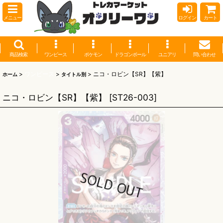
メニュー
ログイン
カート
商品検索
ワンピース
ポケモン
ドラゴンボール
ユニアリ
問い合わせ
>
ワンピース
>
>
ニコ・ロビン【SR】【紫】
ホーム
タイトル別
ニコ・ロビン【SR】【紫】
[
ST26-003
]