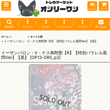
メニュー
ログイン
カート
商品検索
ワンピース
ポケモン
ドラゴンボール
ユニアリ
問い合わせ
>
ワンピース
>
ホーム
タイトル別
>
イーザンバロン・V・ナス寿郎聖【R】【特別パラレル黒閃Ver】【黒】
イーザンバロン・V・ナス寿郎聖【R】【特別パラレル黒
閃Ver】【黒】
[
OP13-080_p2
]