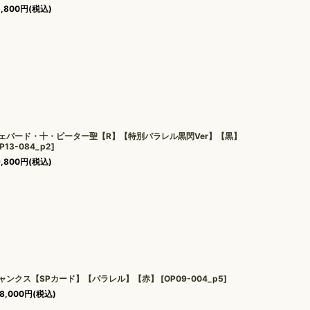
,800
円
(税込)
ェパード・十・ピーター聖【R】【特別パラレル黒閃Ver】【黒】
P13-084_p2
]
,800
円
(税込)
ャンクス【SPカード】【パラレル】【赤】
[
OP09-004_p5
]
8,000
円
(税込)