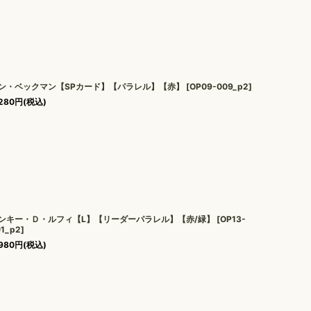
ン・ベックマン【SPカード】【パラレル】【赤】
[
OP09-009_p2
]
280
円
(税込)
ンキー・Ｄ・ルフィ【L】【リーダーパラレル】【赤/緑】
[
OP13-
01_p2
]
980
円
(税込)