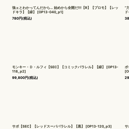
強ェとわかってんだから… 始めから全開だ!!!【R】【プロモ】【レッ
“
ドキラ】【緑】
[
OP13-040_p1
]
ド
780
円
(税込)
3
モンキー・Ｄ・ルフィ【SEC】【コミックパラレル】【緑】
[
OP13-
ポ
118_p2
]
[
O
99,800
円
(税込)
2
サボ【SEC】【レッドスーパパラレル】【黒】
[
OP13-120_p3
]
サ