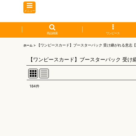
メニュー
商品検索
ワンピース
>
【ワンピースカード】ブースターパック 受け継がれる意志【O
ホーム
【ワンピースカード】ブースターパック 受け継
184
件
表示数
:
並び順
: