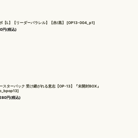
ボ【L】【リーダーパラレル】【赤/黒】
[
OP13-004_p1
]
80
円
(税込)
ースターパック 受け継がれる意志【OP-13】『未開封BOX』
p_bpop13
]
280
円
(税込)