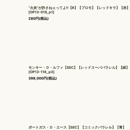
“火炎”が許さねェってよ!!【R】【プロモ】【レッドキラ】【赤】
[
OP13-019_p1
]
280
円
(税込)
モンキー・Ｄ・ルフィ【SEC】【レッドスーパパラレル】【緑】
[
OP13-118_p3
]
398,000
円
(税込)
ポートガス・Ｄ・エース【SEC】【コミックパラレル】【青】