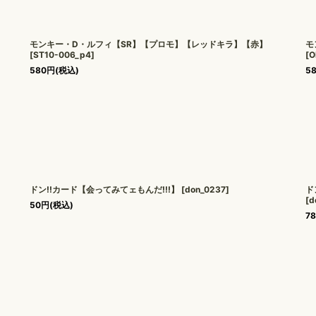
モンキー・D・ルフィ【SR】【プロモ】【レッドキラ】【赤】
モ
[
ST10-006_p4
]
[
O
580
円
(税込)
5
ドン!!カード【会ってみてェもんだ!!!】
[
don_0237
]
ド
[
d
50
円
(税込)
7