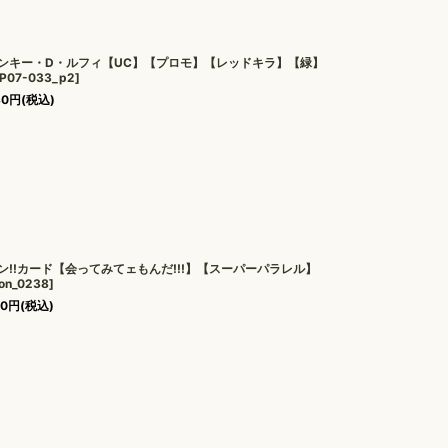
ンキー・D・ルフィ【UC】【プロモ】【レッドキラ】【緑】
P07-033_p2
]
80
円
(税込)
ン!!カード【会ってみてェもんだ!!!】【スーパーパラレル】
on_0238
]
80
円
(税込)