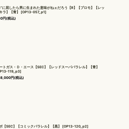
力”に屈したら男に生まれた意味がねェだろう【R】【プロモ】【レッ
キラ】【青】
[
OP13-057_p1
]
80
円
(税込)
ートガス・Ｄ・エース【SEC】【レッドスーパパラレル】【青】
P13-119_p3
]
98,000
円
(税込)
ボ【SEC】【コミックパラレル】【黒】
[
OP13-120_p2
]