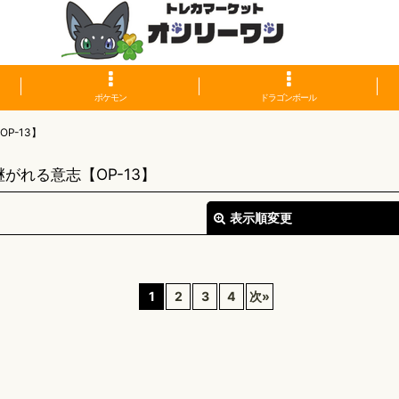
ポケモン
ドラゴンボール
P-13】
がれる意志【OP-13】
表示順変更
1
2
3
4
次
»
絞り込む