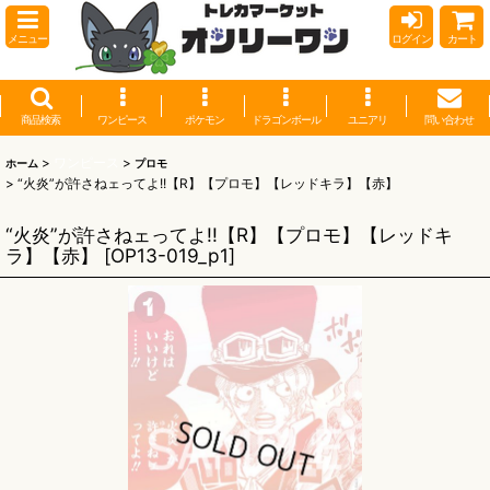
メニュー
ログイン
カート
商品検索
ワンピース
ポケモン
ドラゴンボール
ユニアリ
問い合わせ
>
ワンピース
>
ホーム
プロモ
>
“火炎”が許さねェってよ!!【R】【プロモ】【レッドキラ】【赤】
“火炎”が許さねェってよ!!【R】【プロモ】【レッドキ
ラ】【赤】
[
OP13-019_p1
]