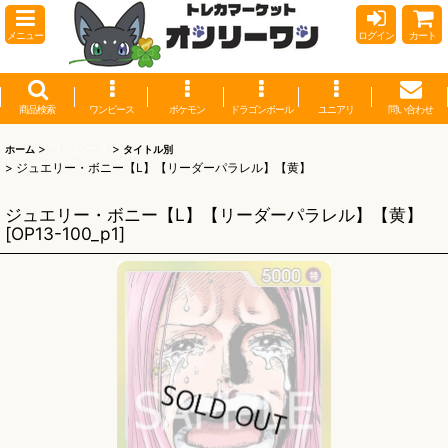
メニュー
ログイン
カート
商品検索
ワンピース
ポケモン
ドラゴンボール
ユニアリ
問い合わせ
>
ワンピース
>
ホーム
タイトル別
>
ジュエリー・ボニー【L】【リーダーパラレル】【黄】
ジュエリー・ボニー【L】【リーダーパラレル】【黄】
[
OP13-100_p1
]