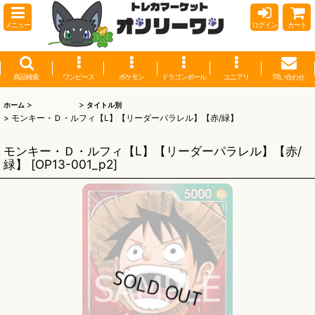
メニュー
ログイン
カート
商品検索
ワンピース
ポケモン
ドラゴンボール
ユニアリ
問い合わせ
>
ワンピース
>
ホーム
タイトル別
>
モンキー・Ｄ・ルフィ【L】【リーダーパラレル】【赤/緑】
モンキー・Ｄ・ルフィ【L】【リーダーパラレル】【赤/
緑】
[
OP13-001_p2
]