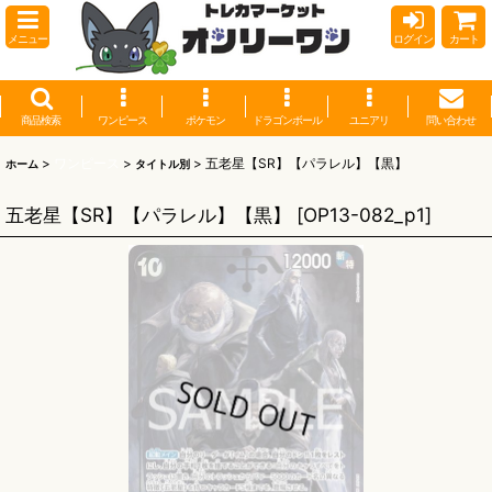
メニュー
ログイン
カート
商品検索
ワンピース
ポケモン
ドラゴンボール
ユニアリ
問い合わせ
>
ワンピース
>
>
五老星【SR】【パラレル】【黒】
ホーム
タイトル別
五老星【SR】【パラレル】【黒】
[
OP13-082_p1
]