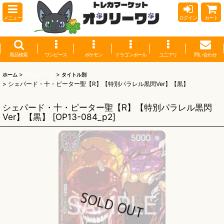
メニュー
ログイン
カート
商品検索
ワンピース
ポケモン
ドラゴンボール
ユニアリ
問い合わせ
>
ワンピース
>
ホーム
タイトル別
>
シェパード・十・ピーター聖【R】【特別パラレル黒閃Ver】【黒】
シェパード・十・ピーター聖【R】【特別パラレル黒閃
Ver】【黒】
[
OP13-084_p2
]