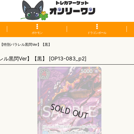
ポケモン
ドラゴンボール
【特別パラレル黒閃Ver】【黒】
ル黒閃Ver】【黒】
[
OP13-083_p2
]