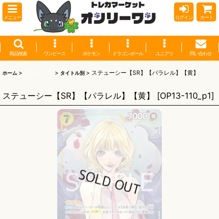
メニュー
ログイン
カート
商品検索
ワンピース
ポケモン
ドラゴンボール
ユニアリ
問い合わせ
>
ワンピース
>
>
ステューシー【SR】【パラレル】【黄】
ホーム
タイトル別
ステューシー【SR】【パラレル】【黄】
[
OP13-110_p1
]