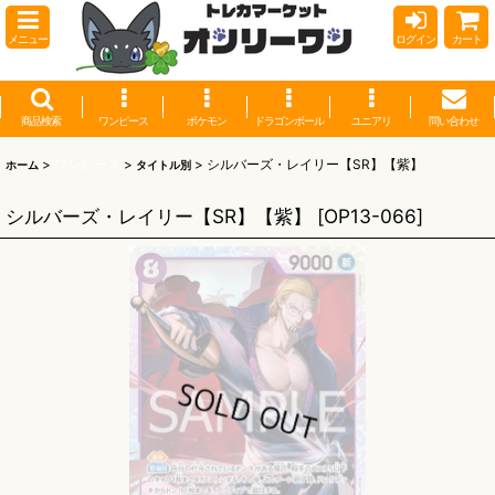
メニュー
ログイン
カート
商品検索
ワンピース
ポケモン
ドラゴンボール
ユニアリ
問い合わせ
>
ワンピース
>
>
シルバーズ・レイリー【SR】【紫】
ホーム
タイトル別
シルバーズ・レイリー【SR】【紫】
[
OP13-066
]