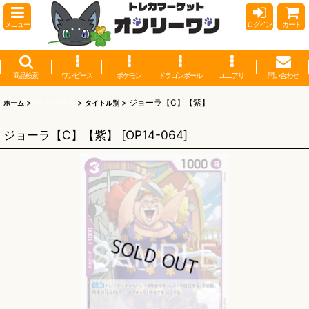
メニュー
ログイン
カート
商品検索
ワンピース
ポケモン
ドラゴンボール
ユニアリ
問い合わせ
>
ワンピース
>
>
ジョーラ【C】【紫】
ホーム
タイトル別
ジョーラ【C】【紫】
[
OP14-064
]