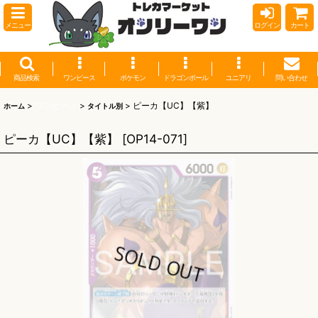
メニュー
ログイン
カート
商品検索
ワンピース
ポケモン
ドラゴンボール
ユニアリ
問い合わせ
>
ワンピース
>
>
ピーカ【UC】【紫】
ホーム
タイトル別
ピーカ【UC】【紫】
[
OP14-071
]