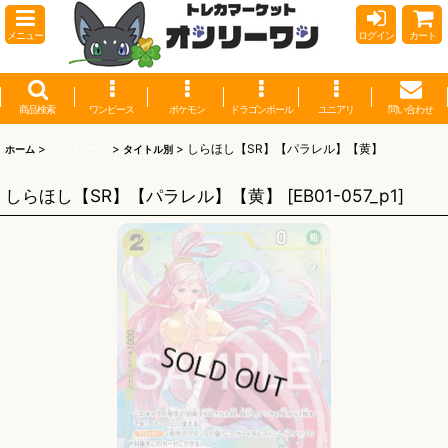
メニュー
ログイン
カート
商品検索
ワンピース
ポケモン
ドラゴンボール
ユニアリ
問い合わせ
>
ワンピース
>
>
しらほし【SR】【パラレル】【黄】
ホーム
タイトル別
しらほし【SR】【パラレル】【黄】
[
EB01-057_p1
]