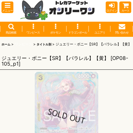
メニュー
ログイン
カート
商品検索
ワンピース
ポケモン
ドラゴンボール
ユニアリ
問い合わせ
>
ワンピース
>
>
ジュエリー・ボニー【SR】【パラレル】【黄】
ホーム
タイトル別
ジュエリー・ボニー【SR】【パラレル】【黄】
[
OP08-
105_p1
]