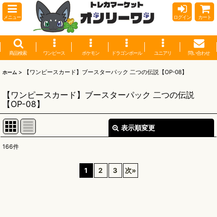
メニュー
ログイン
カート
商品検索
ワンピース
ポケモン
ドラゴンボール
ユニアリ
問い合わせ
>
【ワンピースカード】ブースターパック 二つの伝説【OP-08】
ホーム
【ワンピースカード】ブースターパック 二つの伝説
【OP-08】
表示順変更
閉じる
166
件
表示数
:
1
2
3
次
»
並び順
:
絞り込む