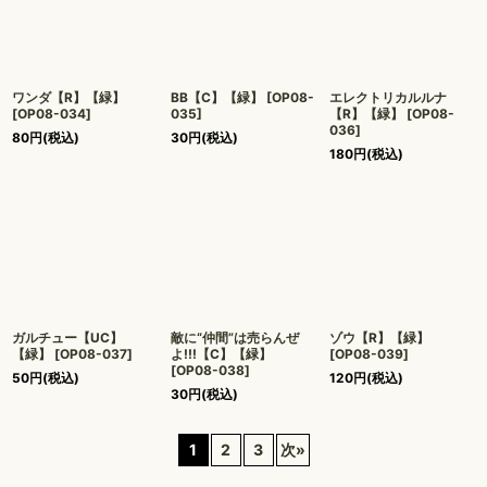
ワンダ【R】【緑】
BB【C】【緑】
[
OP08-
エレクトリカルルナ
[
OP08-034
]
035
]
【R】【緑】
[
OP08-
036
]
80
円
(税込)
30
円
(税込)
180
円
(税込)
ガルチュー【UC】
敵に“仲間”は売らんぜ
ゾウ【R】【緑】
【緑】
[
OP08-037
]
よ!!!【C】【緑】
[
OP08-039
]
[
OP08-038
]
50
円
(税込)
120
円
(税込)
30
円
(税込)
1
2
3
次
»