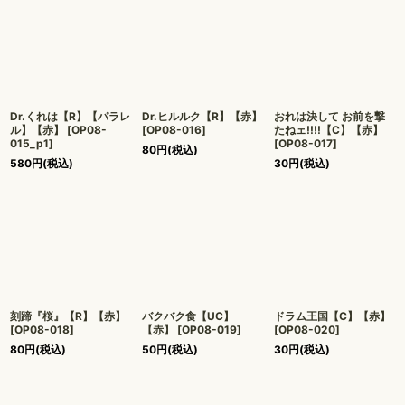
Dr.くれは【R】【パラレ
Dr.ヒルルク【R】【赤】
おれは決して お前を撃
ル】【赤】
[
OP08-
[
OP08-016
]
たねェ!!!!【C】【赤】
015_p1
]
[
OP08-017
]
80
円
(税込)
580
円
(税込)
30
円
(税込)
刻蹄『桜』【R】【赤】
バクバク食【UC】
ドラム王国【C】【赤】
[
OP08-018
]
【赤】
[
OP08-019
]
[
OP08-020
]
80
円
(税込)
50
円
(税込)
30
円
(税込)