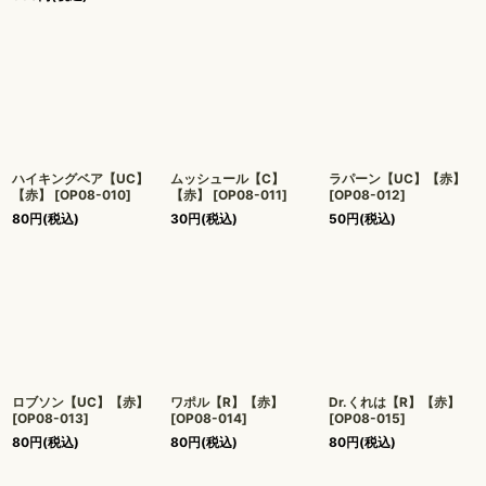
ハイキングベア【UC】
ムッシュール【C】
ラパーン【UC】【赤】
【赤】
[
OP08-010
]
【赤】
[
OP08-011
]
[
OP08-012
]
80
円
(税込)
30
円
(税込)
50
円
(税込)
ロブソン【UC】【赤】
ワポル【R】【赤】
Dr.くれは【R】【赤】
[
OP08-013
]
[
OP08-014
]
[
OP08-015
]
80
円
(税込)
80
円
(税込)
80
円
(税込)