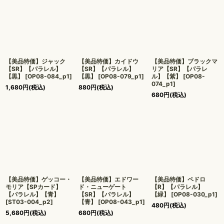
【美品特価】ジャック
【美品特価】カイドウ
【美品特価】ブラックマ
【SR】【パラレル】
【SR】【パラレル】
リア【SR】【パラレ
【黒】
[
OP08-084_p1
]
【黒】
[
OP08-079_p1
]
ル】【紫】
[
OP08-
074_p1
]
1,680
円
(税込)
880
円
(税込)
680
円
(税込)
【美品特価】ゲッコー・
【美品特価】エドワー
【美品特価】ペドロ
モリア【SPカード】
ド・ニューゲート
【R】【パラレル】
【パラレル】【青】
【SR】【パラレル】
【緑】
[
OP08-030_p1
]
[
ST03-004_p2
]
【青】
[
OP08-043_p1
]
480
円
(税込)
5,680
円
(税込)
680
円
(税込)