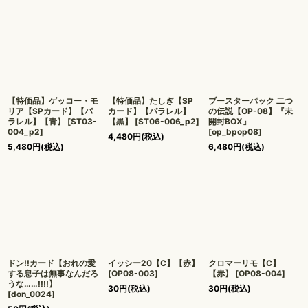
【特価品】ゲッコー・モ
【特価品】たしぎ【SP
ブースターパック 二つ
リア【SPカード】【パ
カード】【パラレル】
の伝説【OP-08】『未
ラレル】【青】
[
ST03-
【黒】
[
ST06-006_p2
]
開封BOX』
004_p2
]
[
op_bpop08
]
4,480
円
(税込)
5,480
円
(税込)
6,480
円
(税込)
ドン!!カード【おれの愛
イッシー20【C】【赤】
クロマーリモ【C】
する息子は無事なんだろ
[
OP08-003
]
【赤】
[
OP08-004
]
うな……!!!!】
30
円
(税込)
30
円
(税込)
[
don_0024
]