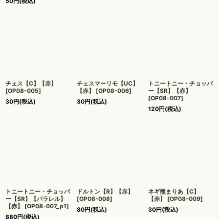
50
円
(税込)
チェス【C】【赤】
チェスマーリモ【UC】
トニートニー・チョッパ
[
OP08-005
]
【赤】
[
OP08-006
]
ー【SR】【赤】
[
OP08-007
]
30
円
(税込)
30
円
(税込)
120
円
(税込)
トニートニー・チョッパ
ドルトン【R】【赤】
ネギ熊まりあ【C】
ー【SR】【パラレル】
[
OP08-008
]
【赤】
[
OP08-009
]
【赤】
[
OP08-007_p1
]
80
円
(税込)
30
円
(税込)
880
円
(税込)