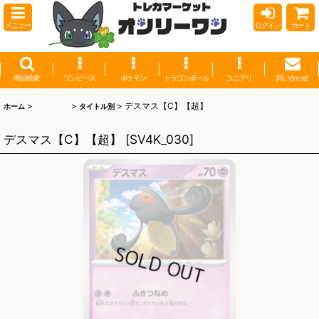
メニュー
ログイン
カート
商品検索
ワンピース
ポケモン
ドラゴンボール
ユニアリ
問い合わせ
>
ポケモン
>
>
デスマス【C】【超】
ホーム
タイトル別
デスマス【C】【超】
[
SV4K_030
]