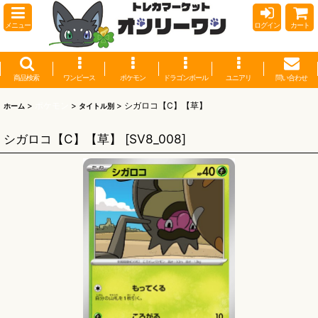
メニュー
ログイン
カート
商品検索
ワンピース
ポケモン
ドラゴンボール
ユニアリ
問い合わせ
>
ポケモン
>
>
シガロコ【C】【草】
ホーム
タイトル別
シガロコ【C】【草】
[
SV8_008
]