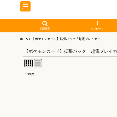
メニュー
商品検索
ワンピース
>
【ポケモンカード】拡張パック「超電ブレイカー」
ホーム
【ポケモンカード】拡張パック「超電ブレイ
139
件
表示数
:
並び順
: