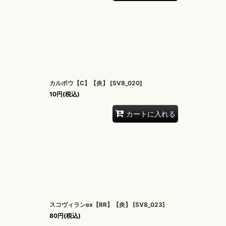
カルボウ【C】【炎】
[
SV8_020
]
10
円
(税込)
カートに入れる
スコヴィランex【RR】【炎】
[
SV8_023
]
80
円
(税込)