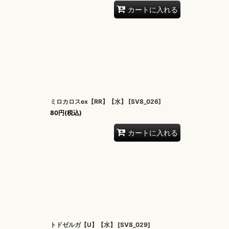
カートに入れる
ミロカロスex【RR】【水】
[
SV8_026
]
80
円
(税込)
カートに入れる
トドゼルガ【U】【水】
[
SV8_029
]