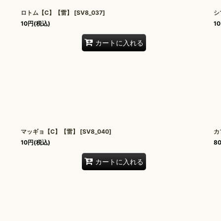
ロトム【C】【雷】
[
SV8_037
]
シ
10
円
(税込)
10
カートに入れる
マッギョ【C】【雷】
[
SV8_040
]
カ
10
円
(税込)
8
カートに入れる