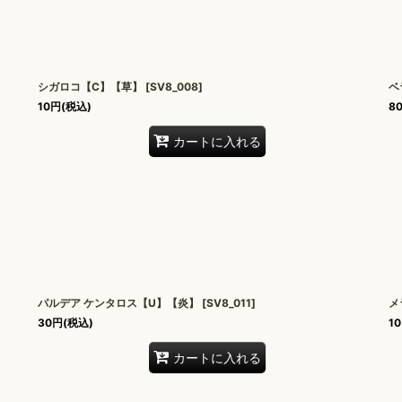
シガロコ【C】【草】
[
SV8_008
]
ベ
10
円
(税込)
8
カートに入れる
パルデア ケンタロス【U】【炎】
[
SV8_011
]
メ
30
円
(税込)
10
カートに入れる