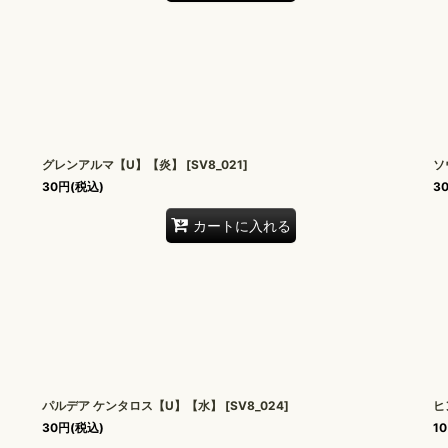
グレンアルマ【U】【炎】
[
SV8_021
]
ソ
30
円
(税込)
3
カートに入れる
パルデア ケンタロス【U】【水】
[
SV8_024
]
ヒ
30
円
(税込)
10