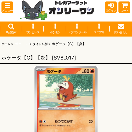
メニュー
ログイン
カート
商品検索
ワンピース
ポケモン
ドラゴンボール
ユニアリ
問い合わせ
>
ポケモン
>
>
ホゲータ【C】【炎】
ホーム
タイトル別
ホゲータ【C】【炎】
[
SV8_017
]