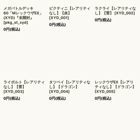
メガバトルデッキ
ビクティニ【レアリティ
ラクライ【レアリティな
60「MレックウザEX」
なし】【炎】
し】【雷】
[
XYD_002
]
(XYD)『未開封』
[
XYD_001
]
0
円
(税込)
[
pkg_st_xyd
]
0
円
(税込)
0
円
(税込)
ライボルト【レアリティ
タツベイ【レアリティな
レックウザEX【レアリ
なし】【雷】
し】【ドラゴン】
ティなし】【ドラゴン】
[
XYD_003
]
[
XYD_004
]
[
XYD_005
]
0
円
(税込)
0
円
(税込)
0
円
(税込)