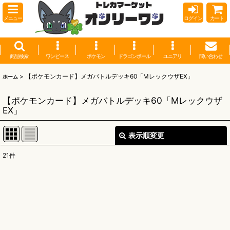
メニュー
ログイン
カート
商品検索
ワンピース
ポケモン
ドラゴンボール
ユニアリ
問い合わせ
>
【ポケモンカード】メガバトルデッキ60「MレックウザEX」
ホーム
【ポケモンカード】メガバトルデッキ60「Mレックウザ
EX」
表示順変更
閉じる
21
件
表示数
:
並び順
:
絞り込む