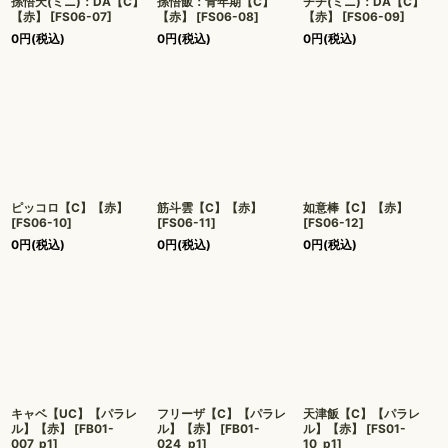
孫悟天(ミニ)：DA【C】
孫悟飯：青年期【C】
チチ(ミニ)：DA【C】
【赤】
[
FS06-07
]
【赤】
[
FS06-08
]
【赤】
[
FS06-09
]
0
円
(税込)
0
円
(税込)
0
円
(税込)
ピッコロ【C】【赤】
筋斗雲【C】【赤】
如意棒【C】【赤】
[
FS06-10
]
[
FS06-11
]
[
FS06-12
]
0
円
(税込)
0
円
(税込)
0
円
(税込)
キャベ【UC】【パラレ
フリーザ【C】【パラレ
天津飯【C】【パラレ
ル】【赤】
[
FB01-
ル】【赤】
[
FB01-
ル】【赤】
[
FS01-
007_p1
]
024_p1
]
10_p1
]