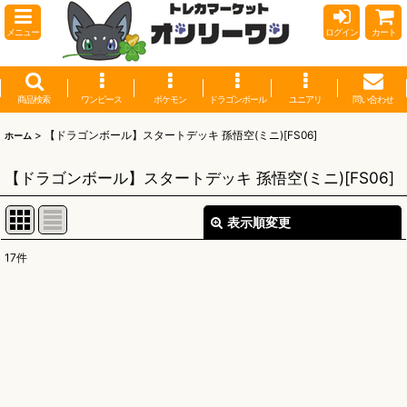
メニュー
ログイン
カート
商品検索
ワンピース
ポケモン
ドラゴンボール
ユニアリ
問い合わせ
>
【ドラゴンボール】スタートデッキ 孫悟空(ミニ)[FS06]
ホーム
【ドラゴンボール】スタートデッキ 孫悟空(ミニ)[FS06]
表示順変更
閉じる
17
件
表示数
:
並び順
:
絞り込む