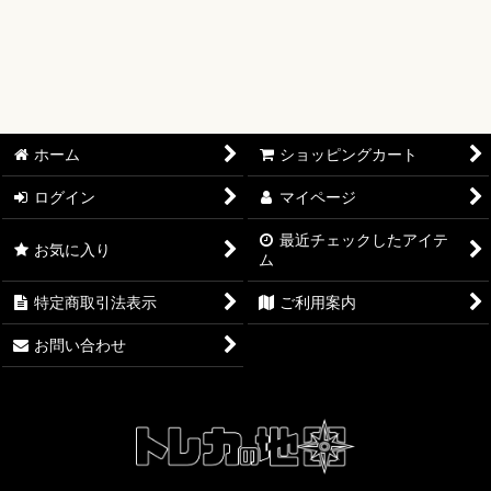
【ワンピースカード】ブースターパック
【ワンピースカード】ブースターパック 世界最強の戦士【OP-
17】
【ワンピースカード】ブースターパック 決戦の刻【OP-16】
ホーム
ショッピングカート
【ワンピースカード】ブースターパック 神の島の冒険【OP-
15】
ログイン
マイページ
最近チェックしたアイテ
【ワンピースカード】エクストラブースター EGGHEAD
お気に入り
ム
CRISIS【EB-04】
特定商取引法表示
ご利用案内
【ワンピースカード】ブースターパック 蒼海の七傑【OP-14】
お問い合わせ
【ワンピースカード】エクストラブースター ONE PIECE
Heroines Edition【EB-03】
【ワンピースカード】ブースターパック 受け継がれる意志
【OP-13】
【ワンピースカード】プレミアムブースター ONE PIECE