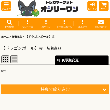
メニュー
ログイン
カート
商品検索
ワンピース
ポケモン
ドラゴンボール
ユニアリ
問い合わせ
>
>
【ドラゴンボール】赤
ホーム
新着商品
【ドラゴンボール】赤
[
新着商品
]
表示順変更
閉じる
0
件
表示数
:
並び順
:
特集で絞り込む
絞り込む
【オリワン】オリジナルプレイマット