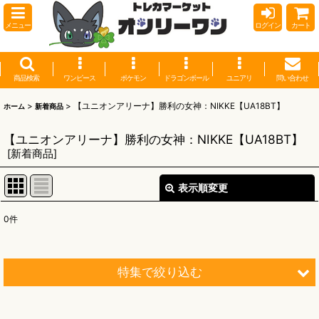
メニュー
ログイン
カート
商品検索
ワンピース
ポケモン
ドラゴンボール
ユニアリ
問い合わせ
>
>
【ユニオンアリーナ】勝利の女神：NIKKE【UA18BT】
ホーム
新着商品
【ユニオンアリーナ】勝利の女神：NIKKE【UA18BT】
[
新着商品
]
表示順変更
閉じる
0
件
表示数
:
並び順
:
特集で絞り込む
絞り込む
【オリワン】オリジナルプレイマット