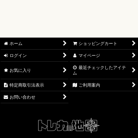
【ワンピースカード】ブースターパック
【ワンピースカード】ブースターパック 世界最強の戦士【OP-
17】
【ワンピースカード】ブースターパック 決戦の刻【OP-16】
ホーム
ショッピングカート
【ワンピースカード】ブースターパック 神の島の冒険【OP-
ログイン
マイページ
15】
最近チェックしたアイテ
お気に入り
ム
【ワンピースカード】エクストラブースター EGGHEAD
CRISIS【EB-04】
特定商取引法表示
ご利用案内
【ワンピースカード】ブースターパック 蒼海の七傑【OP-14】
お問い合わせ
【ワンピースカード】エクストラブースター ONE PIECE
Heroines Edition【EB-03】
【ワンピースカード】ブースターパック 受け継がれる意志
【OP-13】