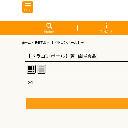
メニュー
商品検索
ワンピース
>
>
【ドラゴンボール】黄
ホーム
新着商品
【ドラゴンボール】黄
[
新着商品
]
0
件
表示数
:
並び順
:
【オリワン】オリジナルプレイマット