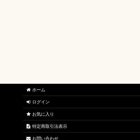
【ワンピースカード】ブースターパック
【ワンピースカード】ブースターパック 世界最強の戦士
【ワンピースカード】ブースターパック 決戦の刻【OP-
【ワンピースカード】ブースターパック 神の島の冒険【
【ワンピースカード】エクストラブースター EGGHEAD C
【ワンピースカード】ブースターパック 蒼海の七傑【O
【ワンピースカード】エクストラブースター ONE PIECE Her
ホーム
【ワンピースカード】ブースターパック 受け継がれる意
ログイン
【ワンピースカード】プレミアムブースター ONE PIECE CAR
お気に入り
【ワンピースカード】ブースターパック 師弟の絆【OP-
特定商取引法表示
【ワンピースカード】ブースターパック 神速の拳【OP-
お問い合わせ