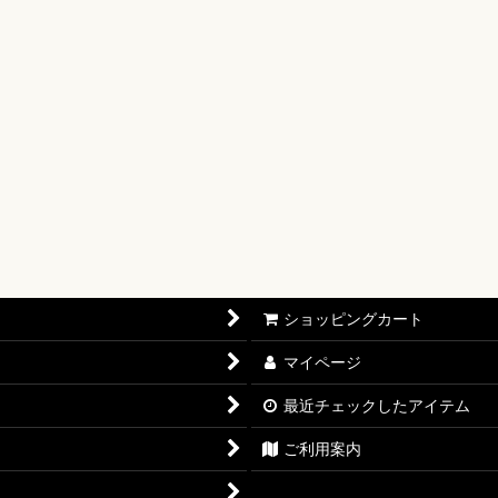
【OP-17】
16】
OP-15】
RISIS【EB-04】
P-14】
oines Edition【EB-03】
ショッピングカート
志【OP-13】
マイページ
D THE BEST vol.2【PRB-02】
最近チェックしたアイテム
12】
ご利用案内
11】