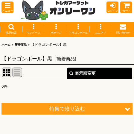
メニュー
ログイン
カート
商品検索
ワンピース
ポケモン
ドラゴンボール
ユニアリ
問い合わせ
>
>
【ドラゴンボール】黒
ホーム
新着商品
【ドラゴンボール】黒
[
新着商品
]
表示順変更
閉じる
0
件
表示数
:
並び順
:
特集で絞り込む
絞り込む
【オリワン】オリジナルプレイマット