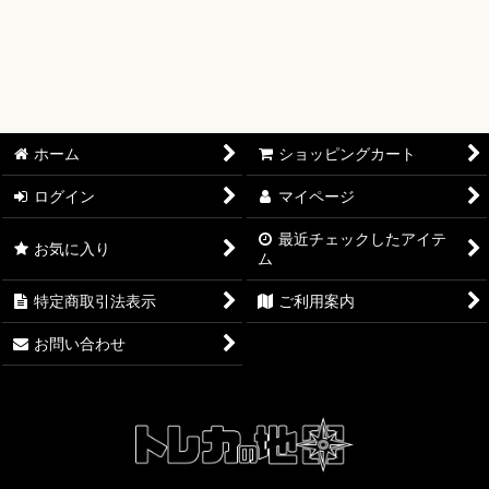
【ワンピースカード】ブースターパック
【ワンピースカード】ブースターパック 世界最強の戦士【OP-
17】
【ワンピースカード】ブースターパック 決戦の刻【OP-16】
ホーム
ショッピングカート
【ワンピースカード】ブースターパック 神の島の冒険【OP-
15】
ログイン
マイページ
最近チェックしたアイテ
【ワンピースカード】エクストラブースター EGGHEAD
お気に入り
ム
CRISIS【EB-04】
特定商取引法表示
ご利用案内
【ワンピースカード】ブースターパック 蒼海の七傑【OP-14】
お問い合わせ
【ワンピースカード】エクストラブースター ONE PIECE
Heroines Edition【EB-03】
【ワンピースカード】ブースターパック 受け継がれる意志
【OP-13】
【ワンピースカード】プレミアムブースター ONE PIECE