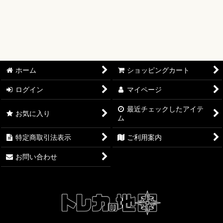
【ワンピースカード】ブースターパック
【ワンピースカード】ブースターパック 世界最強の戦士【OP-
17】
【ワンピースカード】ブースターパック 決戦の刻【OP-16】
ホーム
ショッピングカート
【ワンピースカード】ブースターパック 神の島の冒険【OP-
15】
ログイン
マイページ
最近チェックしたアイテ
【ワンピースカード】エクストラブースター EGGHEAD
お気に入り
ム
CRISIS【EB-04】
特定商取引法表示
ご利用案内
【ワンピースカード】ブースターパック 蒼海の七傑【OP-14】
お問い合わせ
【ワンピースカード】エクストラブースター ONE PIECE
Heroines Edition【EB-03】
【ワンピースカード】ブースターパック 受け継がれる意志
【OP-13】
【ワンピースカード】プレミアムブースター ONE PIECE