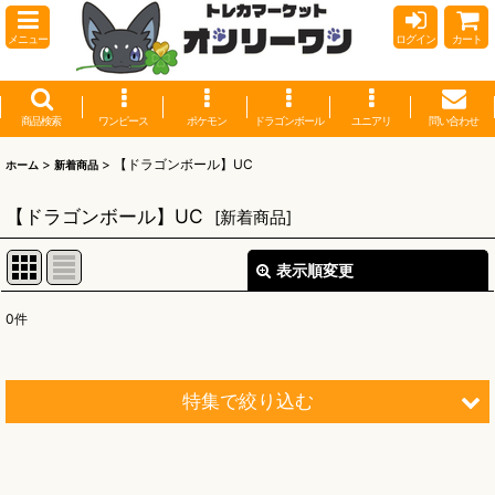
メニュー
ログイン
カート
商品検索
ワンピース
ポケモン
ドラゴンボール
ユニアリ
問い合わせ
>
>
【ドラゴンボール】UC
ホーム
新着商品
【ドラゴンボール】UC
[
新着商品
]
表示順変更
閉じる
0
件
表示数
:
並び順
:
特集で絞り込む
絞り込む
【オリワン】オリジナルプレイマット