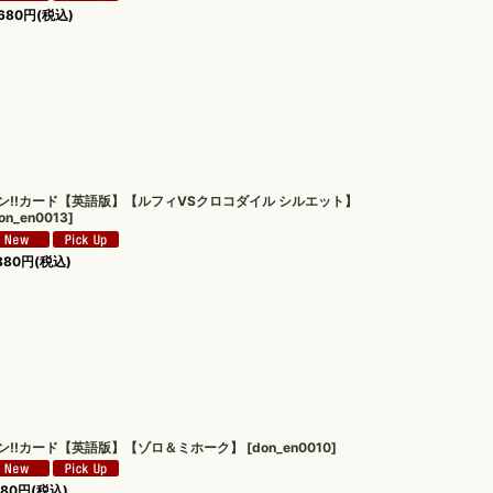
680
円
(税込)
ン!!カード【英語版】【ルフィVSクロコダイル シルエット】
on_en0013
]
880
円
(税込)
ン!!カード【英語版】【ゾロ＆ミホーク】
[
don_en0010
]
180
円
(税込)