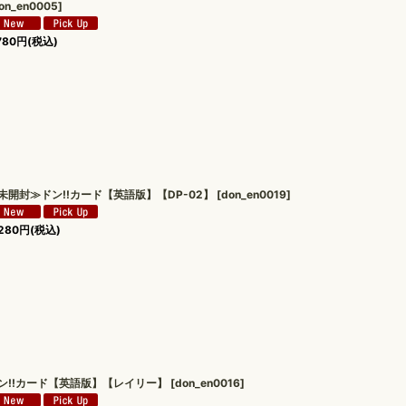
on_en0005
]
780
円
(税込)
未開封≫ドン!!カード【英語版】【DP-02】
[
don_en0019
]
280
円
(税込)
ン!!カード【英語版】【レイリー】
[
don_en0016
]