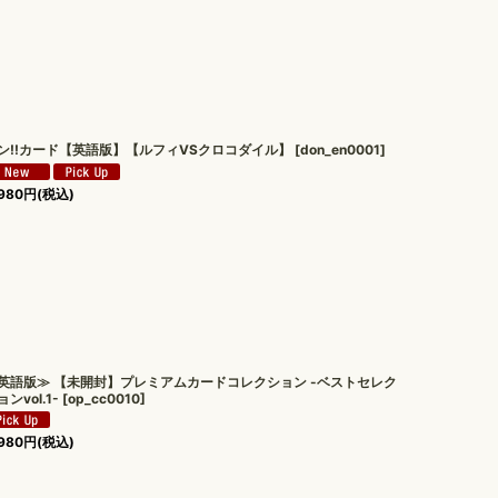
ン!!カード【英語版】【ルフィVSクロコダイル】
[
don_en0001
]
980
円
(税込)
英語版≫ 【未開封】プレミアムカードコレクション -ベストセレク
ョンvol.1-
[
op_cc0010
]
980
円
(税込)