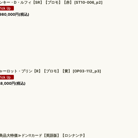
ンキー・D・ルフィ【SR】【プロモ】【赤】
[
ST10-006_p2
]
980,000
円
(税込)
ャーロット・プリン【R】【プロモ】【黄】
[
OP03-112_p3
]
48,000
円
(税込)
美品大特価≫ドン!!カード【英語版】【ロシナンテ】