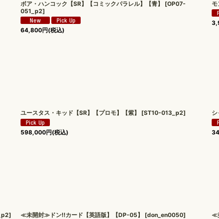
】
ボア・ハンコック【SR】【コミックパラレル】【青】
[
OP07-
モ
絞り込む
051_p2
]
3,
64,800
円
(税込)
ユースタス・キッド【SR】【プロモ】【紫】
[
ST10-013_p2
]
シ
598,000
円
(税込)
3
_p2
]
≪未開封≫ドン!!カード【英語版】【DP-05】
[
don_en0050
]
≪