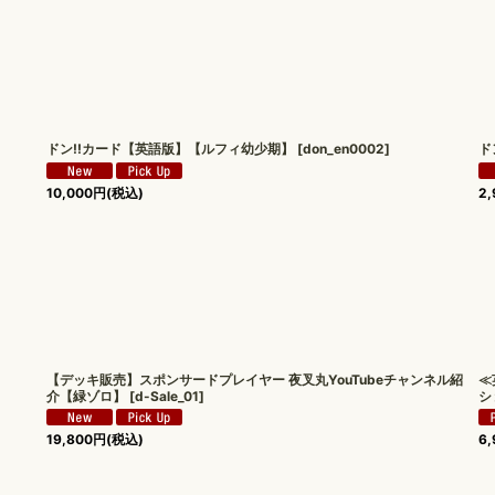
ドン!!カード【英語版】【ルフィ幼少期】
[
don_en0002
]
ド
10,000
円
(税込)
2,
【デッキ販売】スポンサードプレイヤー 夜叉丸YouTubeチャンネル紹
≪
介【緑ゾロ】
[
d-Sale_01
]
シ
19,800
円
(税込)
6,