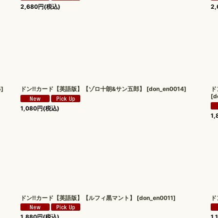
2,680
円
(税込)
2,
5
]
ドン!!カード【英語版】【ゾロ十朗&サン五郎】
[
don_en0014
]
ド
[
d
1,080
円
(税込)
1,
ドン!!カード【英語版】【ルフィ黒マント】
[
don_en0011
]
ド
1,880
円
(税込)
1,