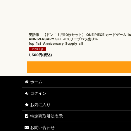
英語版 【ドン！！用10枚セット】 ONE PIECE カードゲーム 1s
ANNIVERSARY SET ≪スリーブバラ売り≫
[
op_1st_Anniversary_Supply_sl
]
1,500
円
(税込)
ホーム
ワンピース (全商品)
ログイン
タイトル別
お気に入り
プロモ
特定商取引法表示
ドン!!カード
お問い合わせ