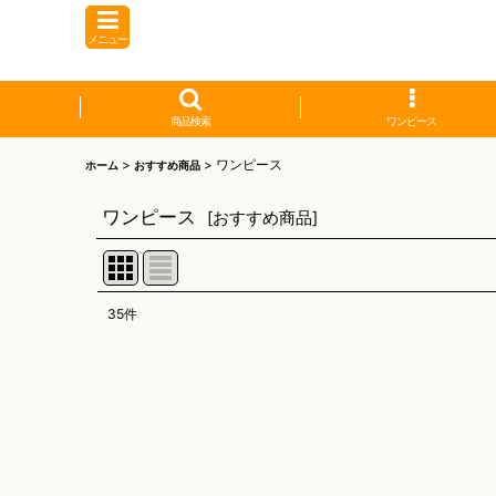
メニュー
商品検索
ワンピース
>
>
ワンピース
ホーム
おすすめ商品
ワンピース
[
おすすめ商品
]
35
件
サブカテゴリ
:
表示数
:
並び順
: