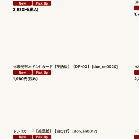
[
d
2,980
円
(税込)
1,
≪未開封≫ドン!!カード【英語版】【DP-03】
[
don_en0020
]
≪
1,980
円
(税込)
2,
ドン!!カード【英語版】【白ひげ】
[
don_en0017
]
ド