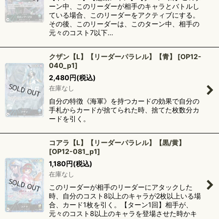
ーン中、このリーダーが相手のキャラとバトルし
ている場合、このリーダーをアクティブにする。
その後、このリーダーは、このターン中、相手の
元々のコスト7以下…
クザン【L】【リーダーパラレル】【青】
[
OP12-
040_p1
]
2,480
円
(税込)
在庫なし
自分の特徴《海軍》を持つカードの効果で自分の
手札からカードが捨てられた時、捨てた枚数分カ
ードを引く。
コアラ【L】【リーダーパラレル】【黒/黄】
[
OP12-081_p1
]
1,180
円
(税込)
在庫なし
このリーダーが相手のリーダーにアタックした
時、自分のコスト8以上のキャラが2枚以上いる場
合、カード1枚を引く。【ターン1回】相手が、
元々のコスト8以上のキャラを登場させた時かキ