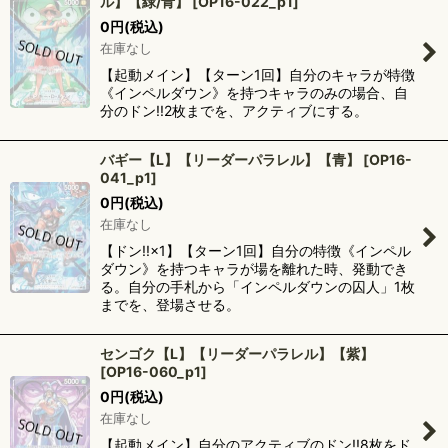
ル】【緑/青】
[
OP16-022_p1
]
0
円
(税込)
在庫なし
【起動メイン】【ターン1回】自分のキャラが特徴
《インペルダウン》を持つキャラのみの場合、自
分のドン!!2枚までを、アクティブにする。
バギー【L】【リーダーパラレル】【青】
[
OP16-
041_p1
]
0
円
(税込)
在庫なし
【ドン!!×1】【ターン1回】自分の特徴《インペル
ダウン》を持つキャラが場を離れた時、発動でき
る。自分の手札から「インペルダウンの囚人」1枚
までを、登場させる。
センゴク【L】【リーダーパラレル】【紫】
[
OP16-060_p1
]
0
円
(税込)
在庫なし
【起動メイン】自分のアクティブのドン!!8枚をド