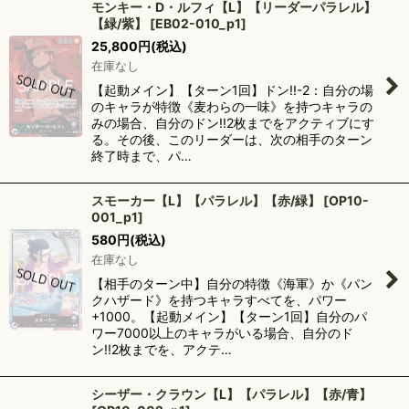
モンキー・D・ルフィ【L】【リーダーパラレル】
【緑/紫】
[
EB02-010_p1
]
25,800
円
(税込)
在庫なし
【起動メイン】【ターン1回】ドン!!-2：自分の場
のキャラが特徴《麦わらの一味》を持つキャラの
みの場合、自分のドン!!2枚までをアクティブにす
る。その後、このリーダーは、次の相手のターン
終了時まで、パ…
スモーカー【L】【パラレル】【赤/緑】
[
OP10-
001_p1
]
580
円
(税込)
在庫なし
【相手のターン中】自分の特徴《海軍》か《パン
クハザード》を持つキャラすべてを、パワー
+1000。【起動メイン】【ターン1回】自分のパ
ワー7000以上のキャラがいる場合、自分のド
ン!!2枚までを、アクテ…
シーザー・クラウン【L】【パラレル】【赤/青】