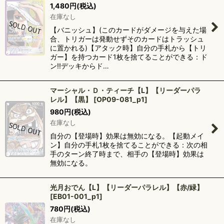
1,480
円
(税込)
在庫なし
【バニッシュ】(このカードがダメージを与えた場
合、トリガーは発動せずそのカードはトラッシュ
に置かれる)【アタック時】自分の手札から【トリ
ガー】を持つカード1枚を捨てることができる：ド
ン!!デッキからド…
マーシャル・Ｄ・ティーチ【L】【リーダーパラ
レル】【黒】
[
OP09-081_p1
]
980
円
(税込)
在庫なし
自分の【登場時】効果は無効になる。【起動メイ
ン】自分の手札1枚を捨てることができる：次の相
手のターン終了時まで、相手の【登場時】効果は
無効になる。
光月おでん【L】【リーダーパラレル】【赤/緑】
[
EB01-001_p1
]
780
円
(税込)
在庫なし