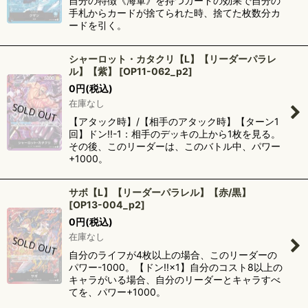
自分の特徴《海軍》を持つカードの効果で自分の
手札からカードが捨てられた時、捨てた枚数分カ
ードを引く。
シャーロット・カタクリ【L】【リーダーパラレ
ル】【紫】
[
OP11-062_p2
]
0
円
(税込)
在庫なし
【アタック時】/【相手のアタック時】【ターン1
回】ドン!!-1：相手のデッキの上から1枚を見る。
その後、このリーダーは、このバトル中、パワー
+1000。
サボ【L】【リーダーパラレル】【赤/黒】
[
OP13-004_p2
]
0
円
(税込)
在庫なし
自分のライフが4枚以上の場合、このリーダーの
パワー-1000。【ドン!!×1】自分のコスト8以上の
キャラがいる場合、自分のリーダーとキャラすべ
てを、パワー+1000。