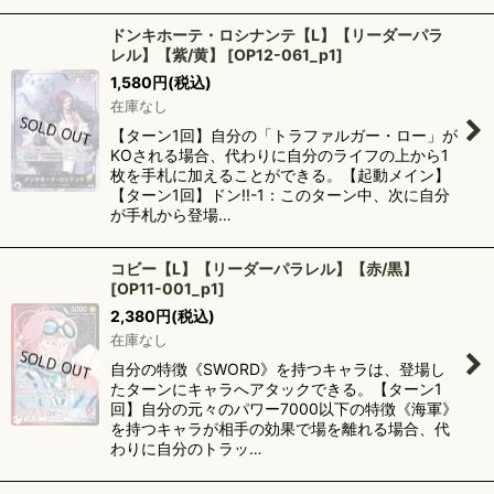
ドンキホーテ・ロシナンテ【L】【リーダーパラ
レル】【紫/黄】
[
OP12-061_p1
]
1,580
円
(税込)
在庫なし
【ターン1回】自分の「トラファルガー・ロー」が
KOされる場合、代わりに自分のライフの上から1
枚を手札に加えることができる。【起動メイン】
【ターン1回】ドン!!-1：このターン中、次に自分
が手札から登場…
コビー【L】【リーダーパラレル】【赤/黒】
[
OP11-001_p1
]
2,380
円
(税込)
在庫なし
自分の特徴《SWORD》を持つキャラは、登場し
たターンにキャラへアタックできる。【ターン1
回】自分の元々のパワー7000以下の特徴《海軍》
を持つキャラが相手の効果で場を離れる場合、代
わりに自分のトラッ…