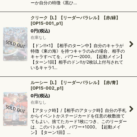
ーか自分の特徴《黒ひ…
クリーク【L】【リーダーパラレル】【赤/緑】
[
OP15-001_p1
]
0
円
(税込)
在庫なし
【ドン!!×1】【相手のターン中】自分のキャラが
特徴《東の海》を持つキャラのみの場合、相手の
キャラすべてを、パワー-2000。【起動メイン】
【ターン1回】相手のドン!!が2枚以上付与されて
いるキャラ1…
ルーシー【L】【リーダーパラレル】【赤/青】
[
OP15-002_p1
]
0
円
(税込)
在庫なし
【アタック時】/【相手のアタック時】自分の手札
からイベントかステージカードを任意の枚数捨て
てもよい。捨てたカード1枚につき、このリーダー
は、このバトル中、パワー+1000。【起動メイ
ン】【ターン1回】…