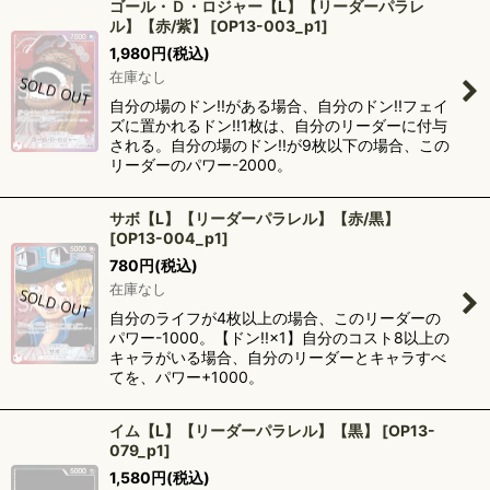
ゴール・Ｄ・ロジャー【L】【リーダーパラレ
ル】【赤/紫】
[
OP13-003_p1
]
1,980
円
(税込)
在庫なし
自分の場のドン!!がある場合、自分のドン!!フェイ
ズに置かれるドン!!1枚は、自分のリーダーに付与
される。自分の場のドン!!が9枚以下の場合、この
リーダーのパワー-2000。
サボ【L】【リーダーパラレル】【赤/黒】
[
OP13-004_p1
]
780
円
(税込)
在庫なし
自分のライフが4枚以上の場合、このリーダーの
パワー-1000。【ドン!!×1】自分のコスト8以上の
キャラがいる場合、自分のリーダーとキャラすべ
てを、パワー+1000。
イム【L】【リーダーパラレル】【黒】
[
OP13-
079_p1
]
1,580
円
(税込)