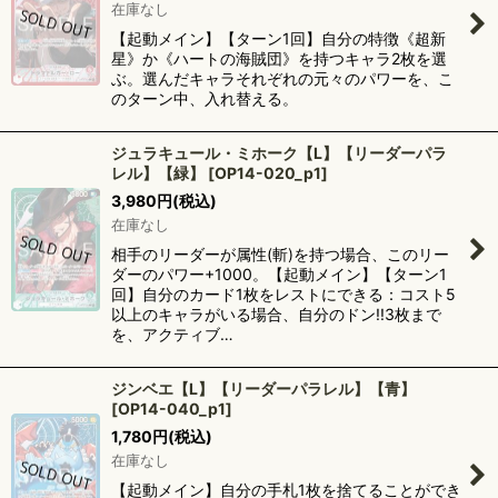
在庫なし
【起動メイン】【ターン1回】自分の特徴《超新
星》か《ハートの海賊団》を持つキャラ2枚を選
ぶ。選んだキャラそれぞれの元々のパワーを、こ
のターン中、入れ替える。
ジュラキュール・ミホーク【L】【リーダーパラ
レル】【緑】
[
OP14-020_p1
]
3,980
円
(税込)
在庫なし
相手のリーダーが属性(斬)を持つ場合、このリー
ダーのパワー+1000。【起動メイン】【ターン1
回】自分のカード1枚をレストにできる：コスト5
以上のキャラがいる場合、自分のドン!!3枚まで
を、アクティブ…
ジンベエ【L】【リーダーパラレル】【青】
[
OP14-040_p1
]
1,780
円
(税込)
在庫なし
【起動メイン】自分の手札1枚を捨てることができ