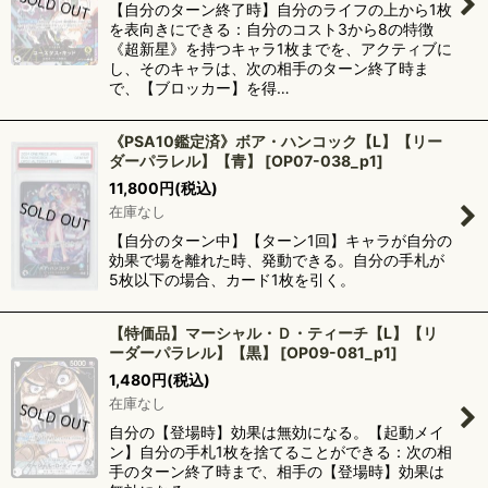
【自分のターン終了時】自分のライフの上から1枚
を表向きにできる：自分のコスト3から8の特徴
《超新星》を持つキャラ1枚までを、アクティブに
し、そのキャラは、次の相手のターン終了時ま
で、【ブロッカー】を得…
《PSA10鑑定済》ボア・ハンコック【L】【リー
ダーパラレル】【青】
[
OP07-038_p1
]
11,800
円
(税込)
在庫なし
【自分のターン中】【ターン1回】キャラが自分の
効果で場を離れた時、発動できる。自分の手札が
5枚以下の場合、カード1枚を引く。
【特価品】マーシャル・Ｄ・ティーチ【L】【リ
ーダーパラレル】【黒】
[
OP09-081_p1
]
1,480
円
(税込)
在庫なし
自分の【登場時】効果は無効になる。【起動メイ
ン】自分の手札1枚を捨てることができる：次の相
手のターン終了時まで、相手の【登場時】効果は