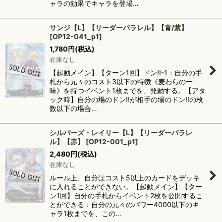
ャラの効果でキャラを登場…
サンジ【L】【リーダーパラレル】【青/紫】
[
OP12-041_p1
]
1,780
円
(税込)
在庫なし
【起動メイン】【ターン1回】ドン!!-1：自分の手
札から元々のコスト3以下の特徴《麦わらの一
味》を持つイベント1枚までを、発動する。【アタ
ック時】自分の場のドン!!が相手の場のドン!!の枚
数以下の場合…
シルバーズ・レイリー【L】【リーダーパラレ
ル】【赤】
[
OP12-001_p1
]
2,480
円
(税込)
在庫なし
ルール上、自分はコスト5以上のカードをデッキ
に入れることができない。【起動メイン】【ター
ン1回】自分の手札からイベント2枚を公開するこ
とができる：自分の元々のパワー4000以下のキ
ャラ1枚までを、この…