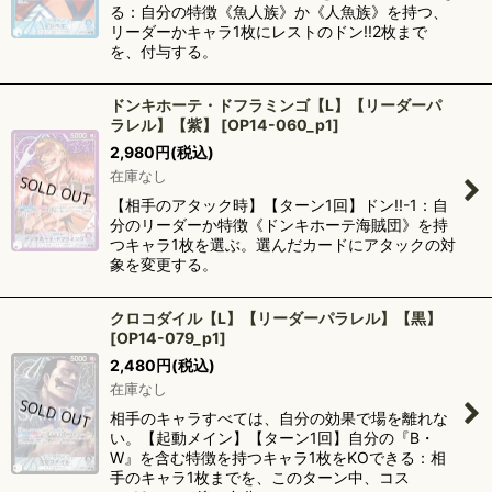
る：自分の特徴《魚人族》か《人魚族》を持つ、
リーダーかキャラ1枚にレストのドン!!2枚まで
を、付与する。
ドンキホーテ・ドフラミンゴ【L】【リーダーパ
ラレル】【紫】
[
OP14-060_p1
]
2,980
円
(税込)
在庫なし
【相手のアタック時】【ターン1回】ドン!!-1：自
分のリーダーか特徴《ドンキホーテ海賊団》を持
つキャラ1枚を選ぶ。選んだカードにアタックの対
象を変更する。
クロコダイル【L】【リーダーパラレル】【黒】
[
OP14-079_p1
]
2,480
円
(税込)
在庫なし
相手のキャラすべては、自分の効果で場を離れな
い。【起動メイン】【ターン1回】自分の『B・
W』を含む特徴を持つキャラ1枚をKOできる：相
手のキャラ1枚までを、このターン中、コス