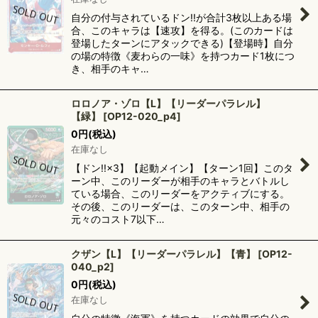
自分の付与されているドン!!が合計3枚以上ある場
合、このキャラは【速攻】を得る。(このカードは
登場したターンにアタックできる)【登場時】自分
の場の特徴《麦わらの一味》を持つカード1枚につ
き、相手のキャ…
ロロノア・ゾロ【L】【リーダーパラレル】
【緑】
[
OP12-020_p4
]
0
円
(税込)
在庫なし
【ドン!!×3】【起動メイン】【ターン1回】このタ
ーン中、このリーダーが相手のキャラとバトルし
ている場合、このリーダーをアクティブにする。
その後、このリーダーは、このターン中、相手の
元々のコスト7以下…
クザン【L】【リーダーパラレル】【青】
[
OP12-
040_p2
]
0
円
(税込)
在庫なし