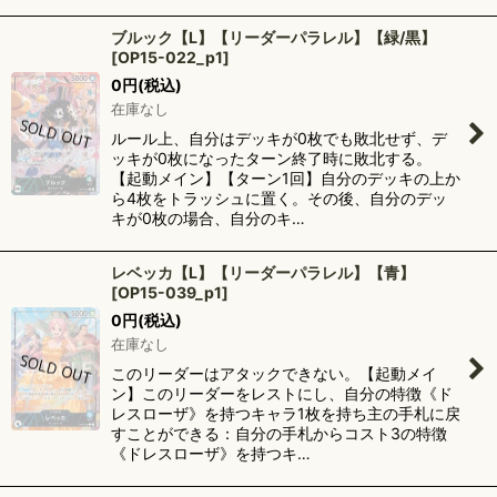
ブルック【L】【リーダーパラレル】【緑/黒】
[
OP15-022_p1
]
0
円
(税込)
在庫なし
ルール上、自分はデッキが0枚でも敗北せず、デ
ッキが0枚になったターン終了時に敗北する。
【起動メイン】【ターン1回】自分のデッキの上か
ら4枚をトラッシュに置く。その後、自分のデッ
キが0枚の場合、自分のキ…
レベッカ【L】【リーダーパラレル】【青】
[
OP15-039_p1
]
0
円
(税込)
在庫なし
このリーダーはアタックできない。【起動メイ
ン】このリーダーをレストにし、自分の特徴《ド
レスローザ》を持つキャラ1枚を持ち主の手札に戻
すことができる：自分の手札からコスト3の特徴
《ドレスローザ》を持つキ…