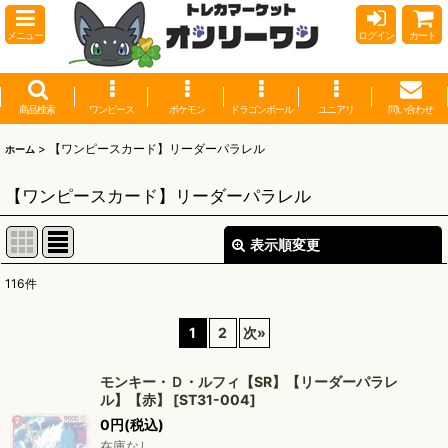
メニュー
ログイン
カート
商品検索
ワンピース
ポケモン
ドラゴンボール
ユニアリ
問い合わせ
>
【ワンピースカード】リーダーパラレル
ホーム
【ワンピースカード】リーダーパラレル
表示順変更
閉じる
116
件
表示数
:
1
2
次
»
並び順
:
モンキー・Ｄ・ルフィ【SR】【リーダーパラレ
ル】【赤】
[
ST31-004
]
絞り込む
0
円
(税込)
在庫なし