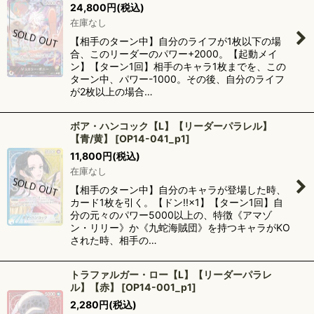
24,800
円
(税込)
在庫なし
【相手のターン中】自分のライフが1枚以下の場
合、このリーダーのパワー+2000。【起動メイ
ン】【ターン1回】相手のキャラ1枚までを、この
ターン中、パワー-1000。その後、自分のライフ
が2枚以上の場合…
ボア・ハンコック【L】【リーダーパラレル】
【青/黄】
[
OP14-041_p1
]
11,800
円
(税込)
在庫なし
【相手のターン中】自分のキャラが登場した時、
カード1枚を引く。【ドン!!×1】【ターン1回】自
分の元々のパワー5000以上の、特徴《アマゾ
ン・リリー》か《九蛇海賊団》を持つキャラがKO
された時、相手の…
トラファルガー・ロー【L】【リーダーパラレ
ル】【赤】
[
OP14-001_p1
]
2,280
円
(税込)