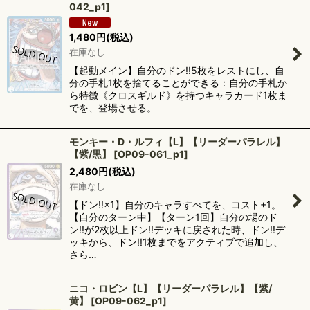
042_p1
]
1,480
円
(税込)
在庫なし
【起動メイン】自分のドン!!5枚をレストにし、自
分の手札1枚を捨てることができる：自分の手札か
ら特徴《クロスギルド》を持つキャラカード1枚ま
でを、登場させる。
モンキー・D・ルフィ【L】【リーダーパラレル】
【紫/黒】
[
OP09-061_p1
]
2,480
円
(税込)
在庫なし
【ドン!!×1】自分のキャラすべてを、コスト+1。
【自分のターン中】【ターン1回】自分の場のド
ン!!が2枚以上ドン!!デッキに戻された時、ドン!!デ
ッキから、ドン!!1枚までをアクティブで追加し、
さら…
ニコ・ロビン【L】【リーダーパラレル】【紫/
黄】
[
OP09-062_p1
]