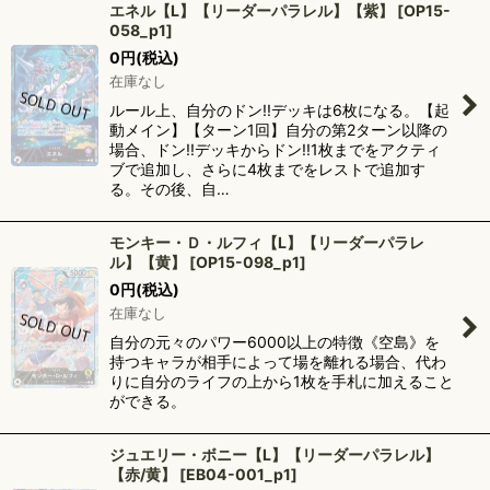
エネル【L】【リーダーパラレル】【紫】
[
OP15-
058_p1
]
0
円
(税込)
在庫なし
ルール上、自分のドン!!デッキは6枚になる。【起
動メイン】【ターン1回】自分の第2ターン以降の
場合、ドン!!デッキからドン!!1枚までをアクティ
ブで追加し、さらに4枚までをレストで追加す
る。その後、自…
モンキー・Ｄ・ルフィ【L】【リーダーパラレ
ル】【黄】
[
OP15-098_p1
]
0
円
(税込)
在庫なし
自分の元々のパワー6000以上の特徴《空島》を
持つキャラが相手によって場を離れる場合、代わ
りに自分のライフの上から1枚を手札に加えること
ができる。
ジュエリー・ボニー【L】【リーダーパラレル】
【赤/黄】
[
EB04-001_p1
]