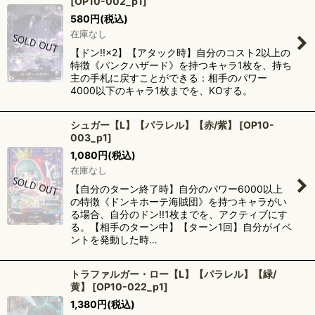
[
OP10-002_p1
]
580
円
(税込)
在庫なし
【ドン!!×2】【アタック時】自分のコスト2以上の
特徴《パンクハザード》を持つキャラ1枚を、持ち
主の手札に戻すことができる：相手のパワー
4000以下のキャラ1枚までを、KOする。
シュガー【L】【パラレル】【赤/紫】
[
OP10-
003_p1
]
1,080
円
(税込)
在庫なし
【自分のターン終了時】自分のパワー6000以上
の特徴《ドンキホーテ海賊団》を持つキャラがい
る場合、自分のドン!!1枚までを、アクティブにす
る。【相手のターン中】【ターン1回】自分がイベ
ントを発動した時…
トラファルガー・ロー【L】【パラレル】【緑/
黄】
[
OP10-022_p1
]
1,380
円
(税込)