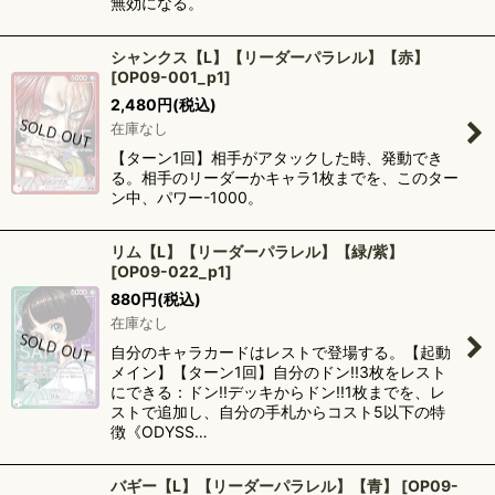
無効になる。
シャンクス【L】【リーダーパラレル】【赤】
[
OP09-001_p1
]
2,480
円
(税込)
在庫なし
【ターン1回】相手がアタックした時、発動でき
る。相手のリーダーかキャラ1枚までを、このター
ン中、パワー-1000。
リム【L】【リーダーパラレル】【緑/紫】
[
OP09-022_p1
]
880
円
(税込)
在庫なし
自分のキャラカードはレストで登場する。【起動
メイン】【ターン1回】自分のドン!!3枚をレスト
にできる：ドン!!デッキからドン!!1枚までを、レ
ストで追加し、自分の手札からコスト5以下の特
徴《ODYSS…
バギー【L】【リーダーパラレル】【青】
[
OP09-