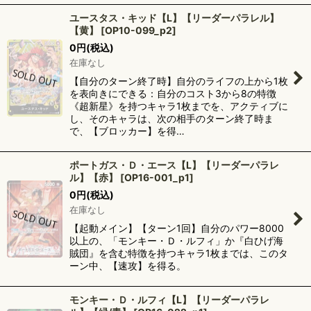
ユースタス・キッド【L】【リーダーパラレル】
【黄】
[
OP10-099_p2
]
0
円
(税込)
在庫なし
【自分のターン終了時】自分のライフの上から1枚
を表向きにできる：自分のコスト3から8の特徴
《超新星》を持つキャラ1枚までを、アクティブに
し、そのキャラは、次の相手のターン終了時ま
で、【ブロッカー】を得…
ポートガス・Ｄ・エース【L】【リーダーパラレ
ル】【赤】
[
OP16-001_p1
]
0
円
(税込)
在庫なし
【起動メイン】【ターン1回】自分のパワー8000
以上の、「モンキー・Ｄ・ルフィ」か『白ひげ海
賊団』を含む特徴を持つキャラ1枚までは、このタ
ーン中、【速攻】を得る。
モンキー・Ｄ・ルフィ【L】【リーダーパラレ