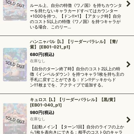
ルール上、自分の特徴《ワノ国》を持ちカウンタ
ーを持たないキャラカードすべてはカウンター
+1000を持つ。【ドン!!×1】【アタック時】自分
のコスト5以上の特徴《ワノ国》を持つキャラが
いる場合、このリー…
ハンニャバル【L】【リーダーパラレル】【青/
紫】
[
EB01-021_p1
]
680
円
(税込)
在庫なし
【自分のターン終了時】自分のコスト2以上の特
徴《インペルダウン》を持つキャラ1枚を持ち主の
手札に戻すことができる：ドン!!デッキからド
ン!!1枚までを、アクティブで追加する。
キュロス【L】【リーダーパラレル】【黒/黄】
[
EB01-040_p1
]
980
円
(税込)
在庫なし
【起動メイン】【ターン1回】自分のライフの上か
ら1枚を表向きにできる：相手のコスト0のキャラ