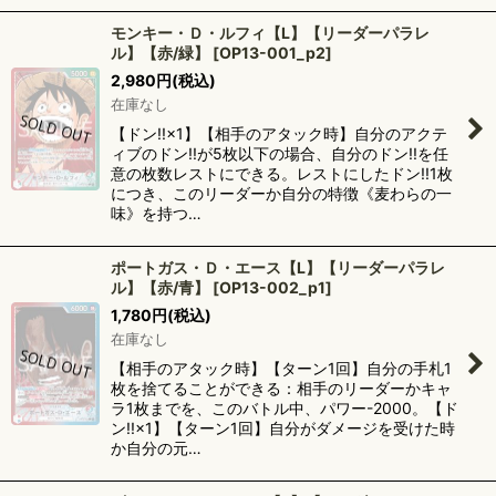
モンキー・Ｄ・ルフィ【L】【リーダーパラレ
ル】【赤/緑】
[
OP13-001_p2
]
2,980
円
(税込)
在庫なし
【ドン!!×1】【相手のアタック時】自分のアクテ
ィブのドン!!が5枚以下の場合、自分のドン!!を任
意の枚数レストにできる。レストにしたドン!!1枚
につき、このリーダーか自分の特徴《麦わらの一
味》を持つ…
ポートガス・Ｄ・エース【L】【リーダーパラレ
ル】【赤/青】
[
OP13-002_p1
]
1,780
円
(税込)
在庫なし
【相手のアタック時】【ターン1回】自分の手札1
枚を捨てることができる：相手のリーダーかキャ
ラ1枚までを、このバトル中、パワー-2000。【ド
ン!!×1】【ターン1回】自分がダメージを受けた時
か自分の元…