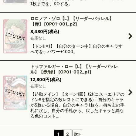
1枚までを、KOする。
ロロノア・ゾロ【L】【リーダーパラレル】
【赤】
[
OP01-001_p2
]
8,480
円
(税込)
在庫なし
【ドン!!×1】【自分のターン中】自分のキャラす
べてを、パワー+1000。
トラファルガー・ロー【L】【リーダーパラレ
ル】【赤/緑】
[
OP01-002_p1
]
12,800
円
(税込)
在庫なし
【起動メイン】【ターン1回】(2)(コストエリアの
ドン!!を指定の数レストにできる)：自分のキャラ
が5枚いる場合、自分のキャラ1枚を、持ち主の手
札に戻し、自分の手札から、戻したキャラと異な
る色のコスト…
1
2
次
»