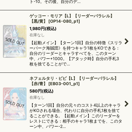
ト-10。その後、自分のデ…
ゲッコー・モリア【L】【リーダーパラレル】
【黒/黄】
[
OP14-080_p1
]
1,980
円
(税込)
在庫なし
【起動メイン】【ターン1回】自分の特徴《スリラ
ーバーク海賊団》を持つキャラ1枚をKOできる：
自分のリーダーとキャラすべてを、このターン
中、パワー+1000。【アタック時】自分の手札3
枚を捨てることがで…
ネフェルタリ・ビビ【L】【リーダーパラレル】
【赤/青】
[
EB03-001_p1
]
580
円
(税込)
在庫なし
【ターン1回】自分の元々のコスト4以上のキャラ
がKOされる場合、代わりに自分の手札1枚を捨て
ることができる。【起動メイン】このリーダーを
レストにできる：相手のキャラ1枚までを、このタ
ーン中、パワー-2…