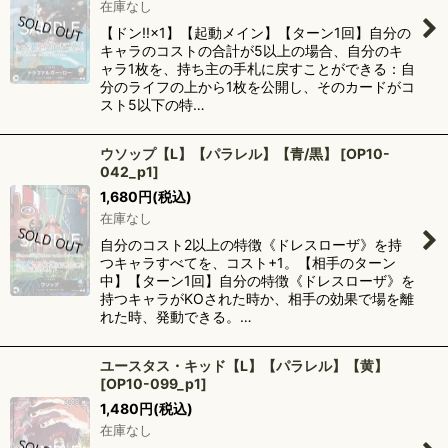
在庫なし
【ドン!!×1】【起動メイン】【ターン1回】自分の
キャラのコストの合計が5以上の場合、自分のキ
ャラ1枚を、持ち主の手札に戻すことができる：自
分のライフの上から1枚を公開し、そのカードがコ
スト5以下の特…
ウソップ【L】【パラレル】【青/黒】
[
OP10-
042_p1
]
1,680
円
(税込)
在庫なし
自分のコスト2以上の特徴《ドレスローザ》を持
つキャラすべてを、コスト+1。【相手のターン
中】【ターン1回】自分の特徴《ドレスローザ》を
持つキャラがKOされた時か、相手の効果で場を離
れた時、発動できる。…
ユースタス・キッド【L】【パラレル】【黄】
[
OP10-099_p1
]
1,480
円
(税込)
在庫なし