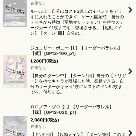
在庫なし
ルール上、自分はコスト2以上のイベントをデッ
キに入れることができず、ゲーム開始時、自分の
デッキから特徴《聖地マリージョア》を持つステ
ージカード1枚までを、登場させる。【起動メイ
ン】【ターン1回】自分の…
ジュエリー・ボニー【L】【リーダーパラレル】
【黄】
[
OP13-100_p1
]
1,280
円
(税込)
在庫なし
【自分のターン中】【ターン1回】自分の【トリガ
ー】を持つキャラが登場した時、発動できる。自
分のリーダーかキャラ1枚にレストのドン!!2枚ま
でを、付与する。
ロロノア・ゾロ【L】【リーダーパラレル】
【緑】
[
OP12-020_p1
]
2,980
円
(税込)
在庫なし
【ドン!!×3】【起動メイン】【ターン1回】このタ