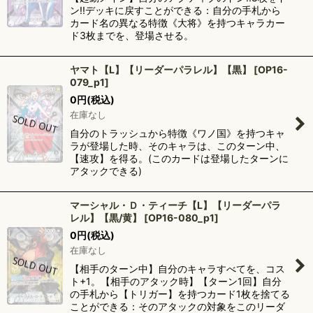
ン!!デッキに戻すことができる：自分の手札から
カード名の異なる特徴《大将》を持つキャラカー
ド3枚までを、登場させる。
ヤマト【L】【リーダーパラレル】【黒】
[
OP16-
079_p1
]
0
円
(税込)
在庫なし
自分のトラッシュから特徴《ワノ国》を持つキャ
ラが登場した時、そのキャラは、このターン中、
【速攻】を得る。(このカードは登場したターンに
アタックできる)
マーシャル・Ｄ・ティーチ【L】【リーダーパラ
レル】【黒/黄】
[
OP16-080_p1
]
0
円
(税込)
在庫なし
【相手のターン中】自分のキャラすべてを、コス
ト+1。【相手のアタック時】【ターン1回】自分
の手札から【トリガー】を持つカード1枚を捨てる
ことができる：そのアタックの対象をこのリーダ