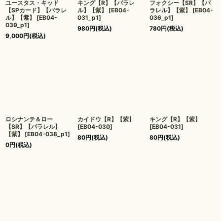
ユースタス・キッド
キング【R】【パラレ
フォクシー【SR】【パ
【SPカード】【パラレ
ル】【紫】
[
EB04-
ラレル】【紫】
[
EB04-
ル】【紫】
[
EB04-
031_p1
]
036_p1
]
039_p1
]
980
円
(税込)
780
円
(税込)
9,000
円
(税込)
ロシナンテ＆ロー
カイドウ【R】【紫】
キング【R】【紫】
【SR】【パラレル】
[
EB04-030
]
[
EB04-031
]
【紫】
[
EB04-038_p1
]
80
円
(税込)
80
円
(税込)
0
円
(税込)