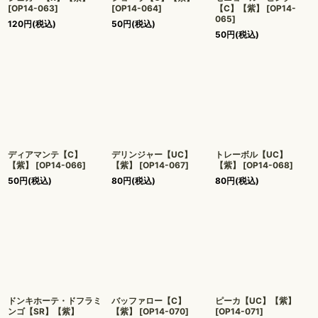
[
OP14-063
]
[
OP14-064
]
【C】【紫】
[
OP14-
065
]
120
円
(税込)
50
円
(税込)
50
円
(税込)
ディアマンテ【C】
デリンジャー【UC】
トレーボル【UC】
【紫】
[
OP14-066
]
【紫】
[
OP14-067
]
【紫】
[
OP14-068
]
50
円
(税込)
80
円
(税込)
80
円
(税込)
ドンキホーテ・ドフラミ
バッファロー【C】
ピーカ【UC】【紫】
ンゴ【SR】【紫】
【紫】
[
OP14-070
]
[
OP14-071
]