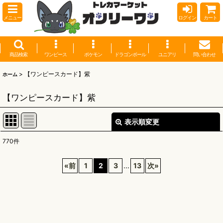
メニュー
ログイン
カート
商品検索
ワンピース
ポケモン
ドラゴンボール
ユニアリ
問い合わせ
>
【ワンピースカード】紫
ホーム
【ワンピースカード】紫
表示順変更
閉じる
770
件
表示数
:
«
前
1
2
3
...
13
次
»
並び順
:
絞り込む