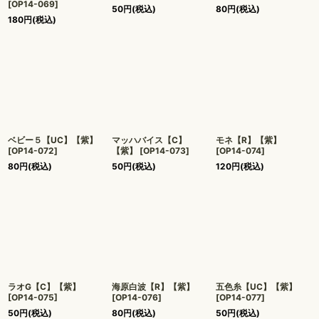
[
OP14-069
]
50
円
(税込)
80
円
(税込)
180
円
(税込)
ベビー５【UC】【紫】
マッハバイス【C】
モネ【R】【紫】
[
OP14-072
]
【紫】
[
OP14-073
]
[
OP14-074
]
80
円
(税込)
50
円
(税込)
120
円
(税込)
ラオG【C】【紫】
海原白波【R】【紫】
五色糸【UC】【紫】
[
OP14-075
]
[
OP14-076
]
[
OP14-077
]
50
円
(税込)
80
円
(税込)
50
円
(税込)