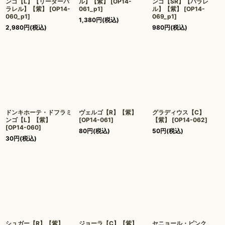
ンゴ【L】【リーダーパ
ル】【紫】
[
OP14-
ンゴ【SR】【パラレ
ラレル】【紫】
[
OP14-
061_p1
]
ル】【紫】
[
OP14-
060_p1
]
069_p1
]
1,380
円
(税込)
2,980
円
(税込)
980
円
(税込)
ドンキホーテ・ドフラミ
ヴェルゴ【R】【紫】
グラディウス【C】
ンゴ【L】【紫】
[
OP14-061
]
【紫】
[
OP14-062
]
[
OP14-060
]
80
円
(税込)
50
円
(税込)
30
円
(税込)
シュガー【R】【紫】
ジョーラ【C】【紫】
セニョール・ピンク