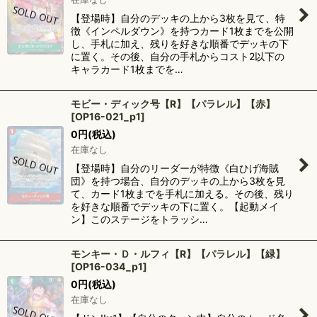
【登場時】自分のデッキの上から3枚を見て、特
徴《インペルダウン》を持つカード1枚までを公開
し、手札に加え、残りを好きな順番でデッキの下
に置く。その後、自分の手札からコスト2以下の
キャラカード1枚までを…
モビー・ディック号【R】【パラレル】【赤】
[
OP16-021_p1
]
0
円
(税込)
在庫なし
【登場時】自分のリーダーが特徴《白ひげ海賊
団》を持つ場合、自分のデッキの上から3枚を見
て、カード1枚までを手札に加える。その後、残り
を好きな順番でデッキの下に置く。【起動メイ
ン】このステージをトラッシ…
モンキー・Ｄ・ルフィ【R】【パラレル】【緑】
[
OP16-034_p1
]
0
円
(税込)
在庫なし