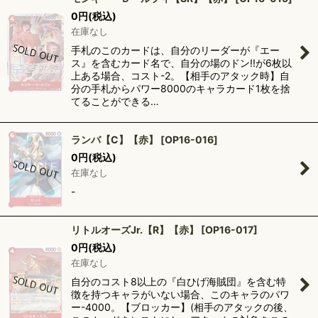
0
円
(税込)
在庫なし
手札のこのカードは、自分のリーダーが『エー
ス』を含むカード名で、自分の場のドン!!が6枚以
上ある場合、コスト-2。【相手のアタック時】自
分の手札からパワー8000のキャラカード1枚を捨
てることができる…
ランバ【C】【赤】
[
OP16-016
]
0
円
(税込)
在庫なし
-
リトルオーズJr.【R】【赤】
[
OP16-017
]
0
円
(税込)
在庫なし
自分のコスト8以上の『白ひげ海賊団』を含む特
徴を持つキャラがいない場合、このキャラのパワ
ー-4000。【ブロッカー】(相手のアタックの後、