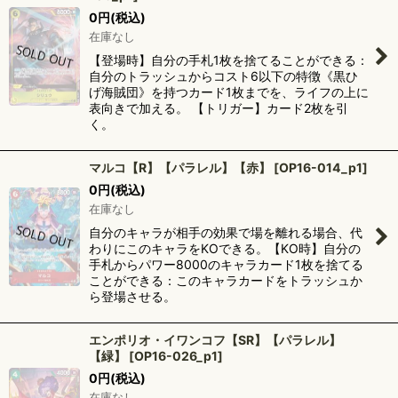
0
円
(税込)
在庫なし
【登場時】自分の手札1枚を捨てることができる：
自分のトラッシュからコスト6以下の特徴《黒ひ
げ海賊団》を持つカード1枚までを、ライフの上に
表向きで加える。 【トリガー】カード2枚を引
く。
マルコ【R】【パラレル】【赤】
[
OP16-014_p1
]
0
円
(税込)
在庫なし
自分のキャラが相手の効果で場を離れる場合、代
わりにこのキャラをKOできる。【KO時】自分の
手札からパワー8000のキャラカード1枚を捨てる
ことができる：このキャラカードをトラッシュか
ら登場させる。
エンポリオ・イワンコフ【SR】【パラレル】
【緑】
[
OP16-026_p1
]
0
円
(税込)
在庫なし