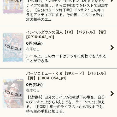
【登場時】ドン!!デッキからドン!!1枚までをアク
ティブで追加し、さらに1枚までをレストで追加す
る。【自分のターン終了時】ドン!!-2：このキャ
ラをアクティブにする。その後、このキャラは、
次の相手のエ…
インペルダウンの囚人【TR】【パラレル】【青】
[
OP16-042_p1
]
0
円
(税込)
在庫なし
ルール上、このカードはデッキに何枚でも入れる
ことができる。
バーソロミュー・くま【SPカード】【パラレル】
【黄】
[
EB04-054_p1
]
0
円
(税込)
在庫なし
【登場時】自分のライフが2枚以下の場合、自分
のデッキの上から1枚までを、ライフの上に加え
る。【KO時】相手のライフの上から1枚までを、
持ち主の手札に加える。