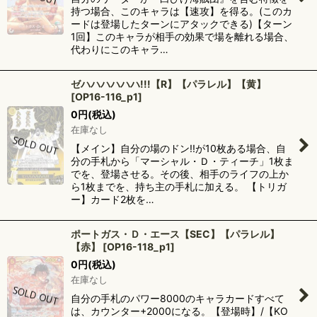
持つ場合、このキャラは【速攻】を得る。(このカ
ードは登場したターンにアタックできる)【ターン
1回】このキャラが相手の効果で場を離れる場合、
代わりにこのキャラ…
ゼハハハハハハ!!!【R】【パラレル】【黄】
[
OP16-116_p1
]
0
円
(税込)
在庫なし
【メイン】自分の場のドン!!が10枚ある場合、自
分の手札から「マーシャル・Ｄ・ティーチ」1枚ま
でを、登場させる。その後、相手のライフの上か
ら1枚までを、持ち主の手札に加える。 【トリガ
ー】カード2枚を…
ポートガス・Ｄ・エース【SEC】【パラレル】
【赤】
[
OP16-118_p1
]
0
円
(税込)
在庫なし
自分の手札のパワー8000のキャラカードすべて
は、カウンター+2000になる。【登場時】/【KO