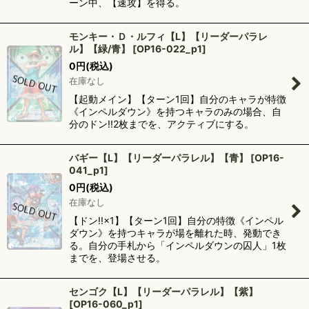
ーン中、【速攻】を得る。
モンキー・Ｄ・ルフィ【L】【リーダーパラレ
ル】【緑/青】
[
OP16-022_p1
]
0
円
(税込)
在庫なし
【起動メイン】【ターン1回】自分のキャラが特徴
《インペルダウン》を持つキャラのみの場合、自
分のドン!!2枚までを、アクティブにする。
バギー【L】【リーダーパラレル】【青】
[
OP16-
041_p1
]
0
円
(税込)
在庫なし
【ドン!!×1】【ターン1回】自分の特徴《インペル
ダウン》を持つキャラが場を離れた時、発動でき
る。自分の手札から「インペルダウンの囚人」1枚
までを、登場させる。
センゴク【L】【リーダーパラレル】【紫】
[
OP16-060_p1
]