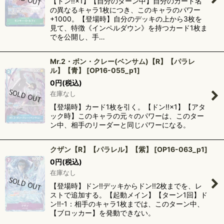
【ドン!!×1】【自分のターン中】自分のカード名
の異なるキャラ1枚につき、このキャラのパワー
+1000。【登場時】自分のデッキの上から3枚を
見て、特徴《インペルダウン》を持つカード1枚ま
でを公開し、手…
Mr.2・ボン・クレー(ベンサム)【R】【パラレ
ル】【青】
[
OP16-055_p1
]
0
円
(税込)
在庫なし
【登場時】カード1枚を引く。【ドン!!×1】【アタ
ック時】このキャラの元々のパワーは、このター
ン中、相手のリーダーと同じパワーになる。
クザン【R】【パラレル】【紫】
[
OP16-063_p1
]
0
円
(税込)
在庫なし
【登場時】ドン!!デッキからドン!!2枚までを、レ
ストで追加する。【起動メイン】【ターン1回】ド
ン!!-1：相手のキャラ1枚までは、このターン中、
【ブロッカー】を発動できない。