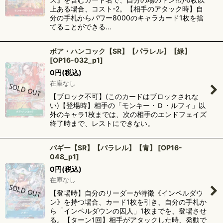
上ある場合、コスト-2。【相手のアタック時】自
分の手札からパワー8000のキャラカード1枚を捨
てることができる…
ボア・ハンコック【SR】【パラレル】【緑】
[
OP16-032_p1
]
0
円
(税込)
在庫なし
【ブロック不可】(このカードはブロックされな
い)【登場時】相手の「モンキー・Ｄ・ルフィ」以
外のキャラ1枚までは、次の相手のエンドフェイズ
終了時まで、レストにできない。
バギー【SR】【パラレル】【青】
[
OP16-
048_p1
]
0
円
(税込)
在庫なし
【登場時】自分のリーダーが特徴《インペルダウ
ン》を持つ場合、カード1枚を引き、自分の手札か
ら「インペルダウンの囚人」1枚までを、登場させ
る。【ターン1回】相手がアタックした時、発動で