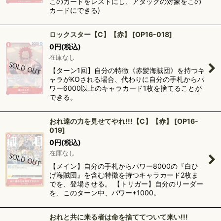
このカードをレストにし、アタックの対象をこの
カードにできる)
ロックスター【C】【赤】
[
OP16-018
]
0
円
(税込)
在庫なし
【ターン1回】自分の特徴《赤髪海賊団》を持つキ
ャラがKOされる場合、代わりに自分の手札からパ
ワー6000以上のキャラカード1枚を捨てることが
できる。
おれ達の力を見せてやれ!!!【C】【赤】
[
OP16-
019
]
0
円
(税込)
在庫なし
【メイン】自分の手札からパワー8000の『白ひ
げ海賊団』を含む特徴を持つキャラカード2枚ま
でを、登場させる。 【トリガー】自分のリーダー
を、このターン中、パワー+1000。
おれと共に来る者は命を捨ててついて来い!!!