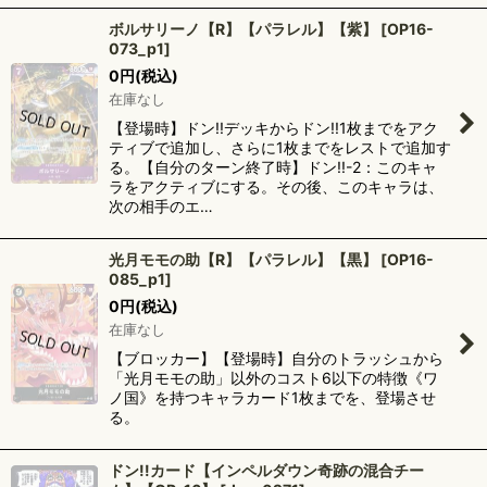
ボルサリーノ【R】【パラレル】【紫】
[
OP16-
073_p1
]
0
円
(税込)
在庫なし
【登場時】ドン!!デッキからドン!!1枚までをアク
ティブで追加し、さらに1枚までをレストで追加す
る。【自分のターン終了時】ドン!!-2：このキャ
ラをアクティブにする。その後、このキャラは、
次の相手のエ…
光月モモの助【R】【パラレル】【黒】
[
OP16-
085_p1
]
0
円
(税込)
在庫なし
【ブロッカー】【登場時】自分のトラッシュから
「光月モモの助」以外のコスト6以下の特徴《ワ
ノ国》を持つキャラカード1枚までを、登場させ
る。
ドン!!カード【インペルダウン奇跡の混合チー