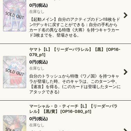
0
円
(税込)
在庫なし
【起動メイン】自分のアクティブのドン!!8枚をド
ン!!デッキに戻すことができる：自分の手札から
カード名の異なる特徴《大将》を持つキャラカー
ド3枚までを、登場させる。
ヤマト【L】【リーダーパラレル】【黒】
[
OP16-
079_p1
]
0
円
(税込)
在庫なし
自分のトラッシュから特徴《ワノ国》を持つキャ
ラが登場した時、そのキャラは、このターン中、
【速攻】を得る。(このカードは登場したターンに
アタックできる)
マーシャル・Ｄ・ティーチ【L】【リーダーパラ
レル】【黒/黄】
[
OP16-080_p1
]
0
円
(税込)
在庫なし