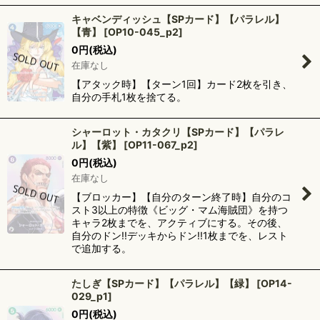
キャベンディッシュ【SPカード】【パラレル】
【青】
[
OP10-045_p2
]
0
円
(税込)
在庫なし
【アタック時】【ターン1回】カード2枚を引き、
自分の手札1枚を捨てる。
シャーロット・カタクリ【SPカード】【パラレ
ル】【紫】
[
OP11-067_p2
]
0
円
(税込)
在庫なし
【ブロッカー】【自分のターン終了時】自分のコ
スト3以上の特徴《ビッグ・マム海賊団》を持つ
キャラ2枚までを、アクティブにする。その後、
自分のドン!!デッキからドン!!1枚までを、レスト
で追加する。
たしぎ【SPカード】【パラレル】【緑】
[
OP14-
029_p1
]
0
円
(税込)