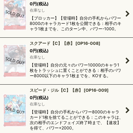
0
円
(税込)
在庫なし
【ブロッカー】【登場時】自分の手札からパワー
8000のキャラカード1枚を公開できる：相手のキ
ャラ1枚までを、このターン中、パワー-1000。
スクアード【C】【赤】
[
OP16-008
]
0
円
(税込)
在庫なし
【登場時】自分の元々のパワー10000のキャラ1
枚をトラッシュに置くことができる：相手のパワ
ー8000以下のキャラ1枚までを、KOする。
スピード・ジル【C】【赤】
[
OP16-009
]
0
円
(税込)
在庫なし
【登場時】自分の手札からパワー8000のキャラ
カード1枚を捨てることができる：このキャラは、
次の相手のエンドフェイズ終了時まで、【速攻】
を得て、パワー+2000。