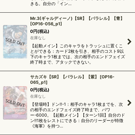
きる。自分の「イン…
Mr.3(ギャルディーノ)【SR】【パラレル】【青】
[
OP16-056_p1
]
0
円
(税込)
在庫なし
【起動メイン】このキャラをトラッシュに置くこ
とができる：カード2枚を引き、相手のコスト9以
下のキャラ1枚までは、次の相手のエンドフェイズ
終了時まで、アタックできない。
サカズキ【SR】【パラレル】【紫】
[
OP16-
065_p1
]
0
円
(税込)
在庫なし
【登場時】ドン!!-1：相手のキャラ1枚までを、次
の相手のエンドフェイズ終了時まで、パワ
ー-6000。【起動メイン】【ターン1回】自分のド
ン!!1枚をレストにできる：自分のリーダーが特徴
《海軍》を持つ…