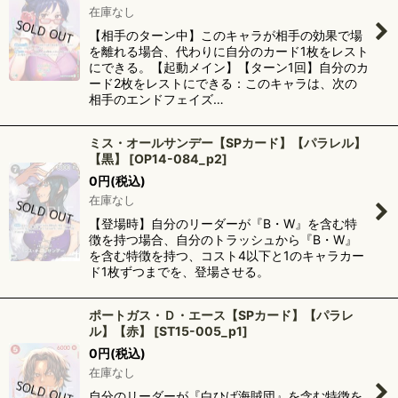
在庫なし
【相手のターン中】このキャラが相手の効果で場
を離れる場合、代わりに自分のカード1枚をレスト
にできる。【起動メイン】【ターン1回】自分のカ
ード2枚をレストにできる：このキャラは、次の
相手のエンドフェイズ…
ミス・オールサンデー【SPカード】【パラレル】
【黒】
[
OP14-084_p2
]
0
円
(税込)
在庫なし
【登場時】自分のリーダーが『B・W』を含む特
徴を持つ場合、自分のトラッシュから『B・W』
を含む特徴を持つ、コスト4以下と1のキャラカー
ド1枚ずつまでを、登場させる。
ポートガス・Ｄ・エース【SPカード】【パラレ
ル】【赤】
[
ST15-005_p1
]
0
円
(税込)
在庫なし
自分のリーダーが『白ひげ海賊団』を含む特徴を