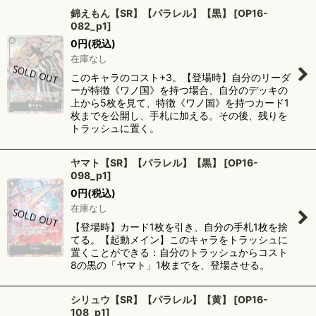
錦えもん【SR】【パラレル】【黒】
[
OP16-
082_p1
]
0
円
(税込)
在庫なし
このキャラのコスト+3。【登場時】自分のリーダ
ーが特徴《ワノ国》を持つ場合、自分のデッキの
上から5枚を見て、特徴《ワノ国》を持つカード1
枚までを公開し、手札に加える。その後、残りを
トラッシュに置く。
ヤマト【SR】【パラレル】【黒】
[
OP16-
098_p1
]
0
円
(税込)
在庫なし
【登場時】カード1枚を引き、自分の手札1枚を捨
てる。【起動メイン】このキャラをトラッシュに
置くことができる：自分のトラッシュからコスト
8の黒の「ヤマト」1枚までを、登場させる。
シリュウ【SR】【パラレル】【黄】
[
OP16-
108_p1
]