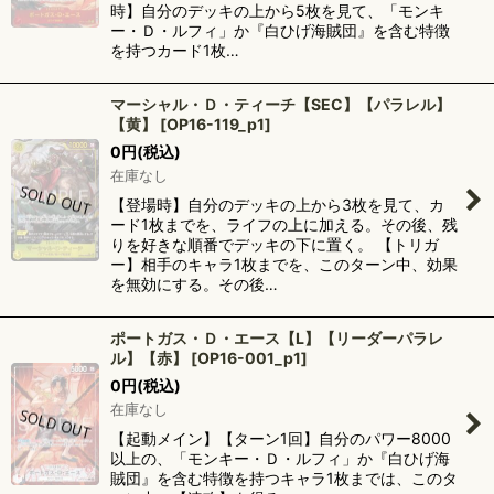
時】自分のデッキの上から5枚を見て、「モンキ
ー・Ｄ・ルフィ」か『白ひげ海賊団』を含む特徴
を持つカード1枚…
マーシャル・Ｄ・ティーチ【SEC】【パラレル】
【黄】
[
OP16-119_p1
]
0
円
(税込)
在庫なし
【登場時】自分のデッキの上から3枚を見て、カ
ード1枚までを、ライフの上に加える。その後、残
りを好きな順番でデッキの下に置く。 【トリガ
ー】相手のキャラ1枚までを、このターン中、効果
を無効にする。その後…
ポートガス・Ｄ・エース【L】【リーダーパラレ
ル】【赤】
[
OP16-001_p1
]
0
円
(税込)
在庫なし
【起動メイン】【ターン1回】自分のパワー8000
以上の、「モンキー・Ｄ・ルフィ」か『白ひげ海
賊団』を含む特徴を持つキャラ1枚までは、このタ