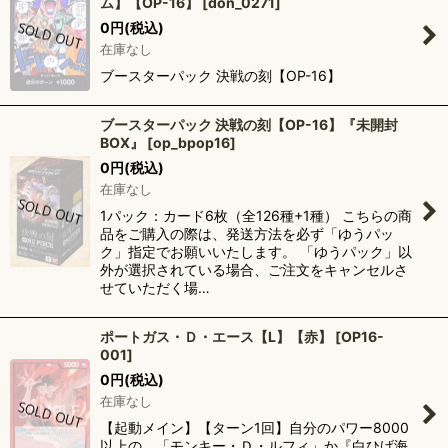
ム】【OP-16】
[
don_0271
]
0
円
(税込)
在庫なし
ブースターパック 決戦の刻【OP-16】
ブースターパック 決戦の刻【OP-16】『未開封
BOX』
[
op_bpop16
]
0
円
(税込)
在庫なし
1パック：カード6枚（全126種+1種） こちらの商
品をご購入の際は、発送方法を必ず「ゆうパッ
ク」指定でお願いいたします。 「ゆうパック」以
外が選択されている場合、ご注文をキャンセルさ
せていただく場…
ポートガス・Ｄ・エース【L】【赤】
[
OP16-
001
]
0
円
(税込)
在庫なし
【起動メイン】【ターン1回】自分のパワー8000
以上の、「モンキー・Ｄ・ルフィ」か『白ひげ海