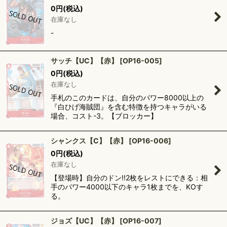
0
円
(税込)
在庫なし
-
サッチ【UC】【赤】
[
OP16-005
]
0
円
(税込)
在庫なし
手札のこのカードは、自分のパワー8000以上の
『白ひげ海賊団』を含む特徴を持つキャラがいる
場合、コスト-3。【ブロッカー】
シャンクス【C】【赤】
[
OP16-006
]
0
円
(税込)
在庫なし
【登場時】自分のドン!!2枚をレストにできる：相
手のパワー4000以下のキャラ1枚までを、KOす
る。
ジョズ【UC】【赤】
[
OP16-007
]