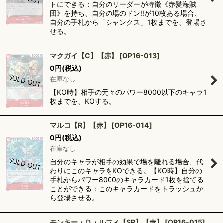
トにできる：自分のリーダーが特徴《赤髪海賊
団》を持ち、自分の場のドン!!が10枚ある場合、
自分の手札から「シャンクス」1枚までを、登場さ
せる。
マクガイ【C】【赤】
[
OP16-013
]
0
円
(税込)
在庫なし
【KO時】相手の元々のパワー8000以下のキャラ1
枚までを、KOする。
マルコ【R】【赤】
[
OP16-014
]
0
円
(税込)
在庫なし
自分のキャラが相手の効果で場を離れる場合、代
わりにこのキャラをKOできる。【KO時】自分の
手札からパワー8000のキャラカード1枚を捨てる
ことができる：このキャラカードをトラッシュか
ら登場させる。
モンキー・Ｄ・ルフィ【SR】【赤】
[
OP16-015
]