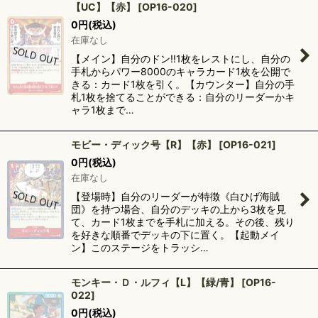
【UC】【赤】
[
OP16-020
]
0
円
(税込)
在庫なし
【メイン】自分のドン!!1枚をレストにし、自分の
手札からパワー8000のキャラカード1枚を公開で
きる：カード1枚を引く。【カウンター】自分の手
札1枚を捨てることができる：自分のリーダーかキ
ャラ1枚まで…
モビー・ディック号【R】【赤】
[
OP16-021
]
0
円
(税込)
在庫なし
【登場時】自分のリーダーが特徴《白ひげ海賊
団》を持つ場合、自分のデッキの上から3枚を見
て、カード1枚までを手札に加える。その後、残り
を好きな順番でデッキの下に置く。【起動メイ
ン】このステージをトラッシ…
モンキー・Ｄ・ルフィ【L】【緑/青】
[
OP16-
022
]
0
円
(税込)