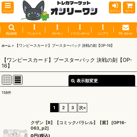
メニュー
ログイン
カート
商品検索
ワンピース
ポケモン
ドラゴンボール
ユニアリ
問い合わせ
>
【ワンピースカード】ブースターパック 決戦の刻【OP-16】
ホーム
【ワンピースカード】ブースターパック 決戦の刻【OP-
16】
表示順変更
閉じる
158
件
表示数
:
1
2
3
次
»
並び順
:
クザン【R】【コミックパラレル】【紫】
[
OP16-
063_p2
]
絞り込む
0
円
(税込)