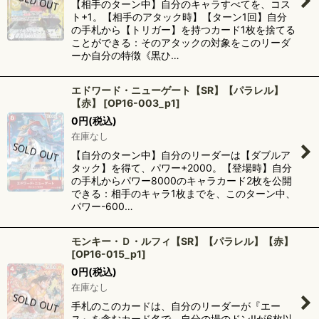
【相手のターン中】自分のキャラすべてを、コス
ト+1。【相手のアタック時】【ターン1回】自分
の手札から【トリガー】を持つカード1枚を捨てる
ことができる：そのアタックの対象をこのリーダ
ーか自分の特徴《黒ひ…
エドワード・ニューゲート【SR】【パラレル】
【赤】
[
OP16-003_p1
]
0
円
(税込)
在庫なし
【自分のターン中】自分のリーダーは【ダブルア
タック】を得て、パワー+2000。【登場時】自分
の手札からパワー8000のキャラカード2枚を公開
できる：相手のキャラ1枚までを、このターン中、
パワー-600…
モンキー・Ｄ・ルフィ【SR】【パラレル】【赤】
[
OP16-015_p1
]
0
円
(税込)
在庫なし
手札のこのカードは、自分のリーダーが『エー
ス』を含むカード名で、自分の場のドン!!が6枚以