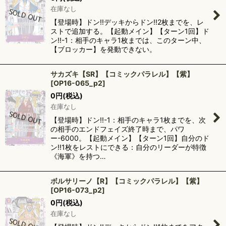
在庫なし
【登場時】ドン!!デッキからドン!!2枚までを、レ
ストで追加する。【起動メイン】【ターン1回】ド
ン!!-1：相手のキャラ1枚までは、このターン中、
【ブロッカー】を発動できない。
サカズキ【SR】【コミックパラレル】【紫】
[
OP16-065_p2
]
0
円
(税込)
在庫なし
【登場時】ドン!!-1：相手のキャラ1枚までを、次
の相手のエンドフェイズ終了時まで、パワ
ー-6000。【起動メイン】【ターン1回】自分のド
ン!!1枚をレストにできる：自分のリーダーが特徴
《海軍》を持つ…
ボルサリーノ【R】【コミックパラレル】【紫】
[
OP16-073_p2
]
0
円
(税込)
在庫なし